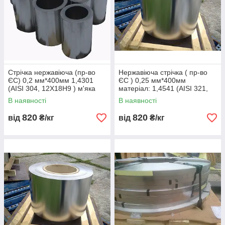
Стрічка нержавіюча (пр-во
Нержавіюча стрічка ( пр-во
ЄС) 0,2 мм*400мм 1,4301
ЄС ) 0,25 мм*400мм
(AISI 304, 12Х18Н9 ) м'яка
матеріал: 1,4541 (AISI 321,
600 мпа
08Х18Н10Т) м'яка
В наявності
В наявності
820
820
від
₴/кг
від
₴/кг