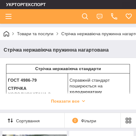
УКРТОРГЕКСПОРТ
Товари та послуги
Стрічка нержавіюча пружинна нагар
Стрічка нержавіюча пружинна нагартована
Стрічка нержавіюча стандарти
ГОСТ 4986-79
Справжній стандарт
поширюється на
СТРІЧКА
холоднокатану
ХОЛОДНОКАТАНА З
нержавіючу стрічку
в
КОРОЗІЙНО-СТІЙКОЇ І
Показати все
рулонах з високолегованої
ЖАРОСТІЙКОЇ СТАЛІ
корозійно-стійкої і
жаростійкої сталі марок:
20Х13, 30Х13, 12Х13,
Сортування
0
Фільтри
20Х13Н4Г9, 09Х15Н8Ю,
08Х17Н5М3, 12Х21Н5Т,