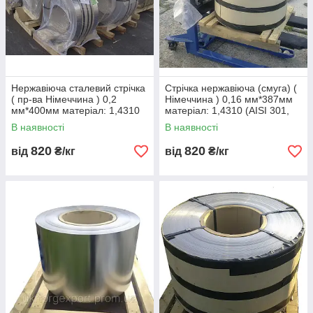
розміри повинні відповідати
нормам стандарту EN10258.
Типи і обсяг контролів
відповідно до EN10204.
Стали відповідають умовам, наведеним у підрозділі
«властивості пружинних сталей», використовуються для
Нержавіюча сталевий стрічка
Стрічка нержавіюча (смуга) (
( пр-ва Німеччина ) 0,2
Німеччина ) 0,16 мм*387мм
виробництва пружин і пружних елементів, які можуть
мм*400мм матеріал: 1,4310
матеріал: 1,4310 (AISI 301,
піддаватися ефектів корозії і короткочасним підвищенням
(AISI 301, 12Х18Н9 )
12Х18Н9 ) нагартовка
В наявності
температури.
В наявності
нагартовка
820
820
від
₴/кг
від
₴/кг