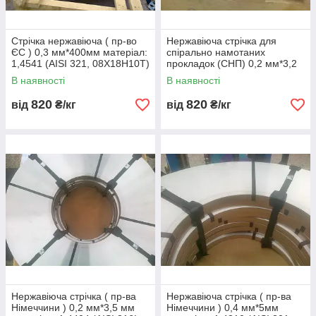
Стрічка нержавіюча ( пр-во
Нержавіюча стрічка для
ЄС ) 0,3 мм*400мм матеріал:
спірально намотаних
1,4541 (AISI 321, 08Х18Н10Т)
прокладок (СНП) 0,2 мм*3,2
м'яка
мм 1,4404 (AISI 316L,
В наявності
В наявності
03Х16Н15М3 )
820
820
від
₴/кг
від
₴/кг
Нержавіюча стрічка ( пр-ва
Нержавіюча стрічка ( пр-ва
Німеччини ) 0,2 мм*3,5 мм
Німеччини ) 0,4 мм*5мм