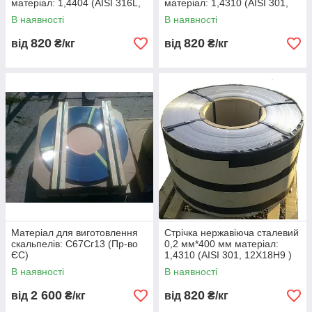
матеріал: 1,4404 (AISI 316L,
матеріал: 1,4310 (AISI 301,
03Х16Н15М3 ) м'яка: 600
12Х18Н9 ) Нагартовка:
В наявності
В наявності
мпа
1600МПа
820
820
від
₴/кг
від
₴/кг
Матеріал для виготовлення
Стрічка нержавіюча сталевий
скальпелів: С67Сг13 (Пр-во
0,2 мм*400 мм матеріал:
ЄС)
1,4310 (AISI 301, 12Х18Н9 )
нагартована (тверда)
В наявності
В наявності
2 600
820
від
₴/кг
від
₴/кг