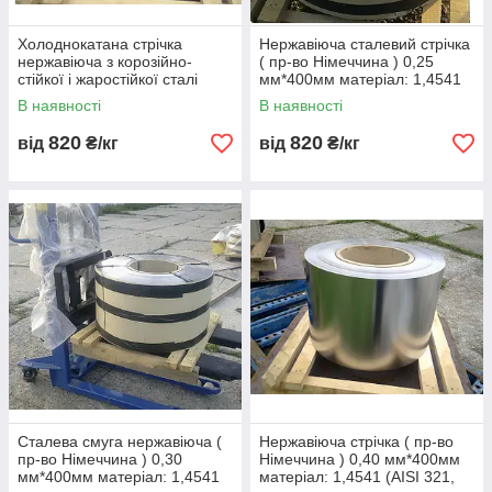
Холоднокатана стрічка
Нержавіюча сталевий стрічка
нержавіюча з корозійно-
( пр-во Німеччина ) 0,25
стійкої і жаростійкої сталі
мм*400мм матеріал: 1,4541
завтовшки 0,1...0,5
(AISI 321, 08Х18Н10Т)
В наявності
В наявності
820
820
від
₴/кг
від
₴/кг
Сталева смуга нержавіюча (
Нержавіюча стрічка ( пр-во
пр-во Німеччина ) 0,30
Німеччина ) 0,40 мм*400мм
мм*400мм матеріал: 1,4541
матеріал: 1,4541 (AISI 321,