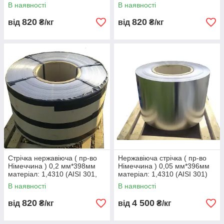
(AISI 321, 08Х18Н10Т)
08Х18Н10Т) нагартовка
В наявності
В наявності
нагартовка
820
820
від
₴/кг
від
₴/кг
Стрічка нержавіюча ( пр-во
Нержавіюча стрічка ( пр-во
Німеччина ) 0,2 мм*398мм
Німеччина ) 0,05 мм*396мм
матеріал: 1,4310 (AISI 301,
матеріал: 1,4310 (AISI 301)
12Х18Н9 ) нагартована
нагартовка
В наявності
В наявності
820
4 500
від
₴/кг
від
₴/кг