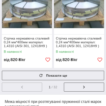
Стрічка нержавіюча сталевий
Стрічка нержавіюча сталевий
0,24 мм*400мм матеріал:
0,24 мм*400мм матеріал:
1,4310 (AISI 301, 12Х18Н9 )
1,4310 (AISI 301, 12Х18Н9 )
нагартована (тверда)
нагартована (тверда)
В наявності
В наявності
820
820
від
₴/кг
від
₴/кг
Показати ще
1
/ 32
Межа міцності при розтягуванні пружинної сталі марок