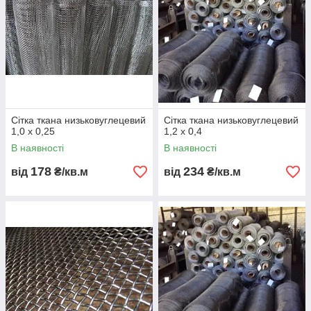
Сітка ткана низьковуглецевий
Сітка ткана низьковуглецевий
1,0 х 0,25
1,2 х 0,4
В наявності
В наявності
178
234
від
₴/кв.м
від
₴/кв.м