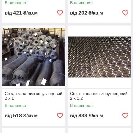
В наявності
В наявності
421
202
від
₴/кв.м
від
₴/кв.м
Сітка ткана низьковуглецевий
Сітка ткана низьковуглецевий
2 х 1
2 x 1,2
В наявності
В наявності
518
833
від
₴/кв.м
від
₴/кв.м