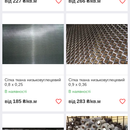
227
266
від
₴/кв.м
від
₴/кв.м
Сітка ткана низьковуглецевий
Сітка ткана низьковуглецевий
0,8 х 0,25
0,9 х 0,36
В наявності
В наявності
185
283
від
₴/кв.м
від
₴/кв.м