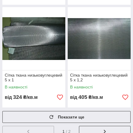
Сітка ткана низьковуглецевий
Сітка ткана низьковуглецевий
5 x 1
5 x 1,2
В наявності
В наявності
324
405
від
₴/кв.м
від
₴/кв.м
Показати ще
1
/ 2