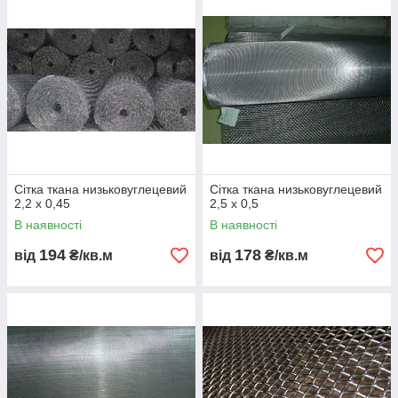
Сітка ткана низьковуглецевий
Сітка ткана низьковуглецевий
2,2 х 0,45
2,5 х 0,5
В наявності
В наявності
194
178
від
₴/кв.м
від
₴/кв.м