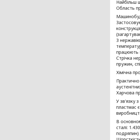
Найбільш ш
Область п
Машинобу
Застосовує
конструкці
(загартува
З нержавію
температур
працюють п
Стрічка не
пружин, сп
Хімічна пр
Практично 
аустенітни
Харчова пр
У зв'язку 
пластмас є
виробництв
В основно
сталі: 1.43
подряпин) 
Шорсткість