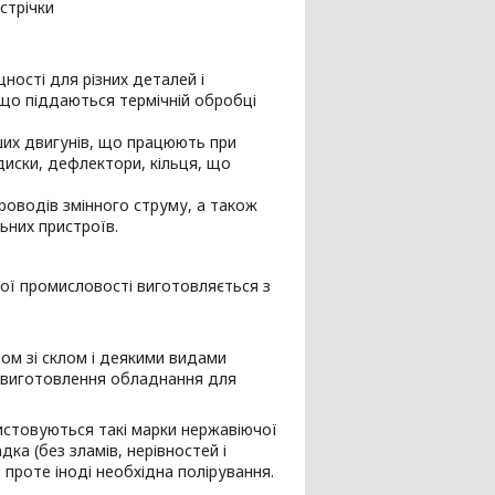
стрічки
ності для різних деталей і
що піддаються термічній обробці
ших двигунів, що працюють при
диски, дефлектори, кільця, що
роводів змінного струму, а також
ьних пристроїв.
чної промисловості виготовляється з
зом зі склом і деякими видами
я виготовлення обладнання для
стовуються такі марки нержавіючої
адка (без зламів, нерівностей і
проте іноді необхідна полірування.