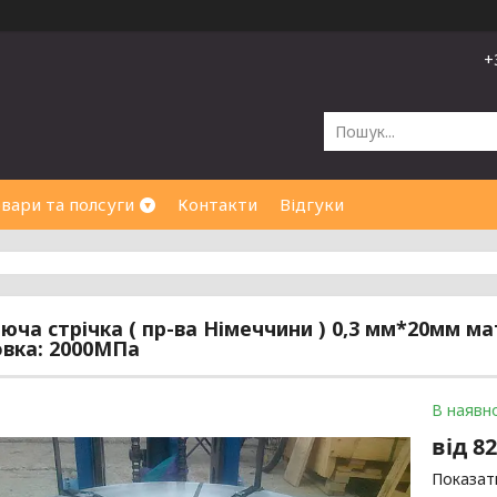
+
вари та полсуги
Контакти
Відгуки
ча стрічка ( пр-ва Німеччини ) 0,3 мм*20мм мате
вка: 2000МПа
В наявно
від
82
Показати