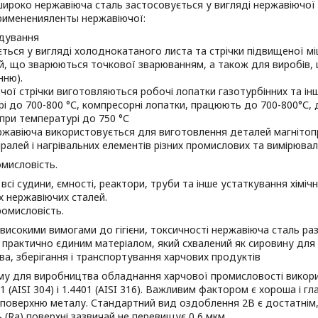
ироко нержавіюча сталь застосовується у вигляді нержавіючої 
римененияленты нержавіючої:
дування
ться у вигляді холоднокатаного листа та стрічки підвищеної міц
й, що зварюються точкової зварюванням, а також для виробів, 
нню).
чої стрічки виготовляються робочі лопатки газотурбінних та ін
і до 700-800 °С, компресорні лопатки, працюють до 700-800°С, 
ри температурі до 750 °С
ржавіюча використовується для виготовлення деталей магнітоп
іралей і нагрівальних елементів різних промислових та вимірювал
омисловість.
всі судини, ємності, реактори, труби та інше устаткування хімі
х нержавіючих сталей.
омисловість.
з високими вимогами до гігієни, токсичності нержавіюча сталь ра
 практично єдиним матеріалом, який схвалений як сировину дл
а, зберігання і транспортування харчових продуктів
му для виробництва обладнання харчової промисловості викори
01 (AISI 304) і 1.4401 (AISI 316). Важливим фактором є хороша і гл
поверхню металу. Стандартний вид оздоблення 2B є достатнім, 
 (Ra) поверхні зазвичай не перевищує 0,6 мкм