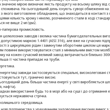
 значною мірою визначає якість продукту на всьому шляху від с
 споживача. На сьогоднішній день існують суворі обмеження на 
і з якого виготовлене обладнання, що знаходиться в контакті з
іями кількість хрому і нікелю, розчиненого стали в ході стандар
ся не вище 2 мг/дм2.
-паперова промисловість.
 целюлозних заводів і велика частина бумагоделательных виго
 допустимою маркою 1.4401 (AISI 316), але вже на сучасних пі
сті з циркуляцією рідин і замкнутим оборотним циклом ця мар
цим повинні використовуватися сталі з мінімальним вмістом молі
му на кожен сучасний великий завод витрачається близько 3000
льша її частина припадає на труби.
ргетика.
енергетиці завжди застосовуються спеціальні, високолеговані ст
товуються тут, гранично високі.
ьогоднішній день більша частина енергії у світі виробляється 
ля, нафта).
адках використання будь то в морі або на суші і до отримання е
ується нержавіюча стрічка.
вколишнього середовища.
нові підприємства з урахуванням задоволення високих вимог з