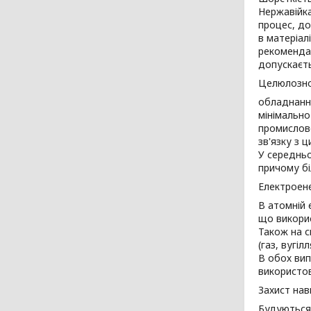
Нержавійка
процес, до
в матеріал
рекомендац
допускаєть
Целюлозно
обладнання
мінімально
промислово
зв'язку з 
У середньо
причому бі
Електроене
В атомній 
що викорис
Також на с
(газ, вугіл
В обох вип
використов
Захист на
Будуються 