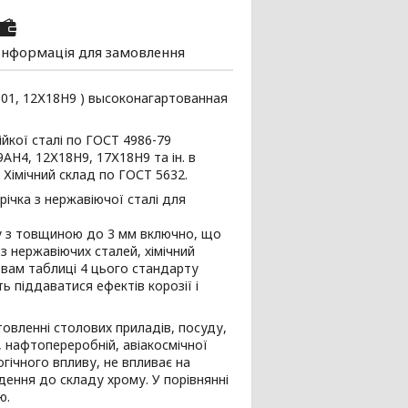
Інформація для замовлення
 301, 12Х18Н9 ) высоконагартованная
ійкої сталі по ГОСТ 4986-79
9АН4, 12Х18Н9, 17Х18Н9 та ін. в
Хімічний склад по ГОСТ 5632.
(Стрічка з нержавіючої сталі для
у з товщиною до 3 мм включно, що
з нержавіючих сталей, хімічний
овам таблиці 4 цього стандарту
 піддаватися ефектів корозії і
товленні столових приладів, посуду,
й, нафтопереробній, авіакосмічної
ічного впливу, не впливає на
едення до складу хрому. У порівнянні
ю.