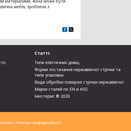
ми матеріалами, вона може бути
улична меблі, зроблена з
Статті:
сто
Типи еліптичних днищ
Форми постачання нержавіючої стрічки та
типи упаковки
Види обробки поверхні стрічки нержавіючої
Марки сталей по EN и AISI
Інкотермс ® 2020
контент
|
Політика конфіденційності