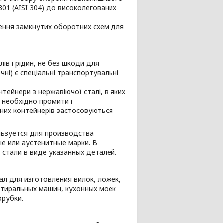
01 (AISI 304) до високолегованих
дження замкнутих оборотних схем для
ів і рідин, не без шкоди для
чні) є спеціальні транспортувальні
нтейнери з нержавіючої сталі, в яких
х необхідно промити і
аних контейнерів застосовуються
ьзуется для производства
е или аустенитные марки. В
стали в виде указанных деталей.
л для изготовления вилок, ложек,
стиральных машин, кухонных моек
орубки.