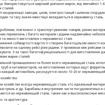
. Використовується широкий діапазон марок, від звичайної 1.43
х сталей.
ті модернізації заводів, цехів, електростанцій і шляхом спору
ідин та газу значні інвестиції вкладаються в нержавіючу сталь.
роблеми, пов'язаної з транспортуванням товарів, різних матеріал
них перевезень ( багато матеріали і рідини надзвичайно небезпе
 та ємності виготовлені з нержавіючої сталі.
иження собівартості вартості створені багатоцільові ємності-ко
возити на одному рейсі різні рідини. У проміжках між рейсами ї
кувати. З-за такої багатофункціональності для виготовлення д
вані марки сталей.
ильной промышленности более всего нержавеющая сталь испол
труб и катализаторов, на изготовление которых идут ферритны
а каждый автомобиль расходуется около 10-20 кг нержавеющей 
хозяйство.
м хозяйстве всегда нержавеющую сталь это идеальный материа
кастрюль и др. Барабаны и внутренние части посудомоечных и 
ваются из нержавеющей стали, также как и высококлассные мяс
о та архітектура.