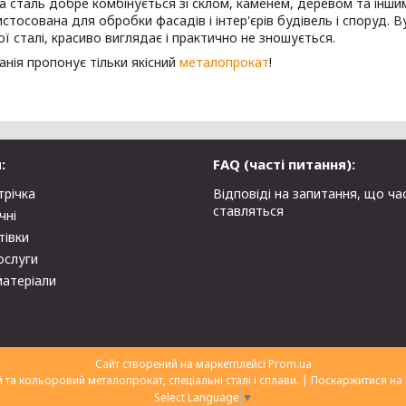
 сталь добре комбінується зі склом, каменем, деревом та інши
стосована для обробки фасадів і інтер'єрів будівель і споруд. В
ї сталі, красиво виглядає і практично не зношується.
нія пропонує тільки якісний
металопрокат
!
:
FAQ (часті питання):
трічка
Відповіді на запитання, що ча
ставляться
чні
тівки
ослуги
матеріали
Сайт створений на маркетплейсі
Prom.ua
ТОВ "Укрторгекспорт" нержавіючий та кольоровий металопрокат, спеціальні сталі і сплави. |
Поскаржитися на 
Select Language
▼