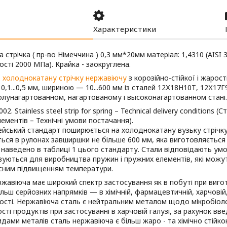
Характеристики
 стрічка ( пр-во Німеччина ) 0,3 мм*20мм матеріал: 1,4310 (AISI
ості 2000 МПа). Крайка - заокруглена.
о
холоднокатану стрічку нержавіючу
з корозійно-стійкої і жарост
0,1...0,5 мм, шириною — 10...600 мм із сталей 12Х18Н10Т, 12Х17Г
олунагартованном, нагартованому і высоконагартованном стані. 
02. Stainless steel strip for spring – Technical delivery conditions 
ементів – Технічні умови постачання).
ейський стандарт поширюється на холоднокатану вузьку стрічк
ься в рулонах завширшки не більше 600 мм, яка виготовляється 
 наведено в таблиці 1 цього стандарту. Стали відповідають ум
уються для виробництва пружин і пружних елементів, які можуть
сним підвищенням температури.
ржавіюча має широкий спектр застосування як в побуті при виго
більш серйозних напрямків — в хімічній, фармацевтичній, харчові
сті. Нержавіюча сталь є нейтральним металом щодо мікробіолог
ості продуктів при застосуванні в харчовій галузі, за рахунок вв
идами металів сталь нержавіюча є більш жаро - та хімічно стійко