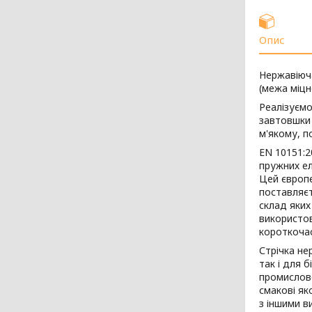
Опис
Нержавіюча
(межа міцн
Реалізуєм
завтовшки 
м'якому, п
EN 10151:20
пружних ел
Цей європ
поставляєт
склад яких
використов
короткоча
Стрічка не
так і для 
промислово
смакові як
з іншими в