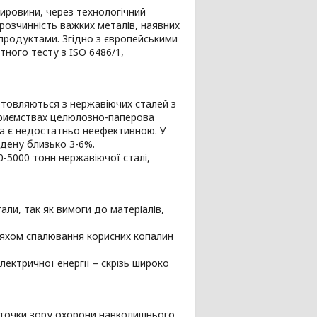
ировини, через технологічний
розчинність важких металів, наявних
 продуктами. Згідно з європейськими
тного тесту з ISO 6486/1,
товляються з нержавіючих сталей з
дприємствах целюлозно-паперова
ка є недостатньо неефективною. У
бдену близько 3-6%.
-5000 тонн нержавіючої сталі,
али, так як вимоги до матеріалів,
шляхом спалювання корисних копалин
лектричної енергії – скрізь широко
 точки зору охорони навколишнього