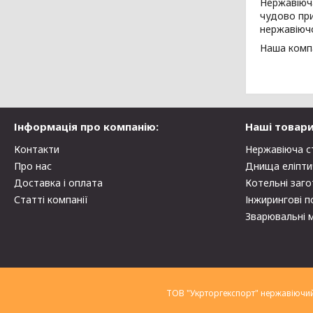
Нержавіюча
чудово при
нержавіючо
Наша компа
Інформація про компанію:
Наші товари
Контакти
Нержавіюча с
Про нас
Днища еліпти
Доставка і оплата
Котельні заго
Статті компанії
Інжирингові п
Зварювальні 