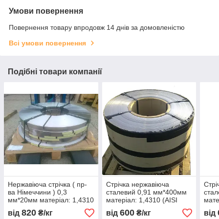
Умови повернення
Повернення товару впродовж 14 днів за домовленістю
Всі умови повернення
Подібні товари компанії
Нержавіюча стрічка ( пр-
Стрічка нержавіюча
Стрі
ва Німеччини ) 0,3
сталевий 0,91 мм*400мм
стал
мм*20мм матеріал: 1,4310
матеріал: 1,4310 (AISI
мате
(AISI 301, 12Х18Н9 )
301, 12Х18Н9 )
301,
820
600
від
₴/кг
від
₴/кг
від
Нагартовка: 2000МПа
нагартована (тверда)
нага