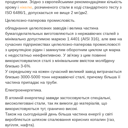
продуктами. Згідно з європейськими рекомендаціями кількість
хрому і
нікелю
, розчиненого стали в ході стандартного тесту з
ISO 6486/1, допускається не вище 2 мг/дм2.
Целюлозно-паперова промисловість.
обладнання целюлозних заводів і велика частина
бумагоделательных виготовляються з нержавіючих сталей з
мінімально допустимою маркою 1.4401 (AISI 316), але вже на
сучасних підприємствах целюлозно-паперова промисловості
з циркуляцією рідин і замкнутим оборотним циклом ця марка
є недостатньо неефективною. У зв'язку з цим повинні
використовуватися сталі з мінімальним вмістом молібдену
близько 3-6%.
У середньому на кожен сучасний великий завод витрачається
близько 3000-5000 тонн нержавіючої сталі, причому більша її
частина припадає на труби.
Електроенергетика.
В атомній енергетиці завжди застосовуються спеціальні,
високолеговані стали, так як вимоги до матеріалів, що
використовуються тут, гранично високі.
Також на сьогоднішній день більша частина енергії у світі
виробляється шляхом спалювання корисних копалин (газ,
вугілля, нафта).