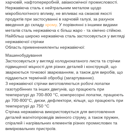
харчовій, нафтопереробній, авіакосмічної промисловості.
Нержавіюча сталь є нейтральним металом щодо
мікробіологічного впливу, не впливає на смакові якості
продуктів при застосуванні в харчовій галузі, за рахунок
введення до складу
хрому
. У порівнянні з іншими видами
металів сталь нержавіюча є більш жаро - та хімічно стійкою.
Найбільш широко нержавіюча сталь застосовується у вигляді
нержавіючої стрічки
Область примененияленты нержавіючої:
Машинобудування
Застосовується у вигляді холоднокатаного листа та стрічки
підвищеної міцності для різних деталей і конструкцій, що
зварюються точкової зварюванням, а також для виробів, що
піддаються термічній обробці (загартуванню).
З нержавіючої стрічки виготовляються робочі лопатки
газотурбінних та інших двигунів, що працюють при
температурі до 700-800 °С, компресорні лопатки, працюють
до 700-800°С, диски, дефлектори, кільця, що працюють при
температурі до 750 °С
Стрічка нержавіюча використовується для виготовлення
деталей магнітопроводів змінного струму, а також пружин,
спіралей і нагрівальних елементів різних промислових та
вимірювальних пристроїв.