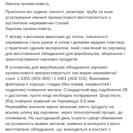
Хімічна промисловість.
Практично всі судини, ємності, реактори, труби та інше
устаткування хімічної промисловості виготовляється з
аустенітних нержавіючих сталей.
Харчова промисловість.
У зв'язку з високими вимогами до гігієни, токсичності
нержавіюча сталь разом зі склом і деякими видами пластмас
є практично єдиним матеріалом, який схвалений як сировину
для виготовлення обладнання для виробництва, зберігання і
транспортування харчових продуктів
В основному для виробництва обладнання харчової
промисловості використовуються такі марки нержавіючої
сталі: 1.4301 (AISI 304) і 1.4401 (AISI 316). Важливим
фактором є хороша і гладка (без зламів, нерівностей і
подряпин) поверхню металу. Стандартний вид оздоблення 2B
є достатнім, проте іноді необхідна полірування. Шорсткість
(Ra) поверхні зазвичай не перевищує 0,6 мкм
Нержавійка значною мірою визначає якість продукту на
всьому шляху від сировини, через технологічний процес, до
споживача. На сьогоднішній день існують суворі обмеження
на розчинність важких металів, наявних в матеріалі з якого
виготовлене обладнання, що знаходиться в контакті з