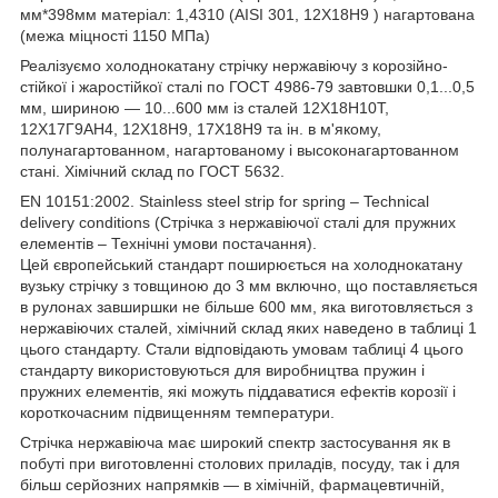
мм*398мм матеріал: 1,4310 (AISI 301, 12Х18Н9 ) нагартована
(межа міцності 1150 МПа)
Реалізуємо холоднокатану стрічку нержавіючу з корозійно-
стійкої і жаростійкої сталі по ГОСТ 4986-79 завтовшки 0,1...0,5
мм, шириною — 10...600 мм із сталей 12Х18Н10Т,
12Х17Г9АН4, 12Х18Н9, 17Х18Н9 та ін. в м'якому,
полунагартованном, нагартованому і высоконагартованном
стані. Хімічний склад по ГОСТ 5632.
EN 10151:2002. Stainless steel strip for spring – Technical
delivery conditions (Стрічка з нержавіючої сталі для пружних
елементів – Технічні умови постачання).
Цей європейський стандарт поширюється на холоднокатану
вузьку стрічку з товщиною до 3 мм включно, що поставляється
в рулонах завширшки не більше 600 мм, яка виготовляється з
нержавіючих сталей, хімічний склад яких наведено в таблиці 1
цього стандарту. Стали відповідають умовам таблиці 4 цього
стандарту використовуються для виробництва пружин і
пружних елементів, які можуть піддаватися ефектів корозії і
короткочасним підвищенням температури.
Стрічка нержавіюча має широкий спектр застосування як в
побуті при виготовленні столових приладів, посуду, так і для
більш серйозних напрямків — в хімічній, фармацевтичній,