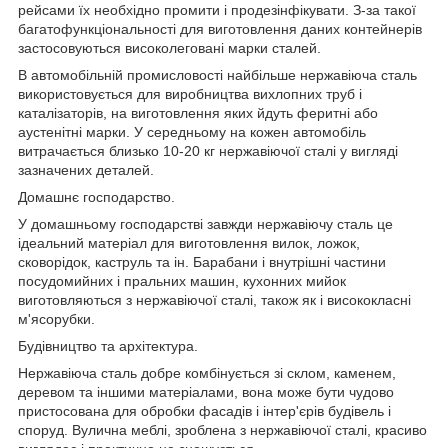
рейсами їх необхідно промити і продезінфікувати. З-за такої
багатофункціональності для виготовлення даних контейнерів
застосовуються високолеговані марки сталей.
В автомобільній промисловості найбільше нержавіюча сталь
використовується для виробництва вихлопних труб і
каталізаторів, на виготовлення яких йдуть феритні або
аустенітні марки. У середньому на кожен автомобіль
витрачається близько 10-20 кг нержавіючої сталі у вигляді
зазначених деталей.
Домашнє господарство.
У домашньому господарстві завжди нержавіючу сталь це
ідеальний матеріал для виготовлення вилок, ложок,
сковорідок, каструль та ін. Барабани і внутрішні частини
посудомийних і пральних машин, кухонних мийок
виготовляються з нержавіючої сталі, також як і висококласні
м'ясорубки.
Будівництво та архітектура.
Нержавіюча сталь добре комбінується зі склом, каменем,
деревом та іншими матеріалами, вона може бути чудово
пристосована для обробки фасадів і інтер'єрів будівель і
споруд. Вулична меблі, зроблена з нержавіючої сталі, красиво