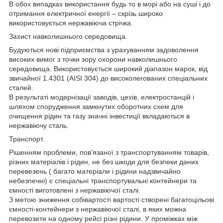
В обох випадках використання будь то в морі або на суші і до
отримання електричної енергії – скрізь широко
використовується нержавіюча стрічка.
Захист навколишнього середовища.
Будуються нові підприємства з урахуванням задоволення
високих вимог з точки зору охорони навколишнього
середовища. Використовується широкий діапазон марок, від
звичайної 1.4301 (AISI 304) до високолегованих спеціальних
сталей.
В результаті модернізації заводів, цехів, електростанцій і
шляхом спорудження замкнутих оборотних схем для
очищення рідин та газу значні інвестиції вкладаються в
нержавіючу сталь.
Транспорт.
Рішенням проблеми, пов'язаної з транспортуванням товарів,
різних матеріалів і рідин, не без шкоди для безпеки даних
перевезень ( багато матеріали і рідини надзвичайно
небезпечні) є спеціальні транспортувальні контейнери та
ємності виготовлені з нержавіючої сталі.
З метою зниження собівартості вартості створені багатоцільові
ємності-контейнери з нержавіючої сталі, в яких можна
перевозити на одному рейсі різні рідини. У проміжках між