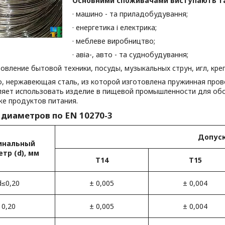
Основними споживачами виступають такі
· машино - та приладобудування;
· енергетика і електрика;
· меблеве виробництво;
· авіа-, авто - та суднобудування;
ление бытовой техники, посуды, музыкальных струн, игл, креп
о, нержавеющая сталь, из которой изготовлена пружинная пров
ляет использовать изделие в пищевой промышленности для обо
ке продуктов питания.
 диаметров по EN 10270-3
Допуск
инальный
тр (d), мм
Т14
Т15
d≤0,20
± 0,005
± 0,004
0,20
± 0,005
± 0,004