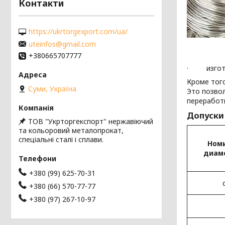
Контакти
https://ukrtorgexport.com/ua/
uteinfos@gmail.com
+380665707777
· изготов
Кроме тог
Суми, Україна
Это позво
переработ
Допуски
ТОВ "Укрторгекспорт" нержавіючий
та кольоровий металопрокат,
спеціальні сталі і сплави.
Ном
диаме
+380 (99) 625-70-31
+380 (66) 570-77-77
+380 (97) 267-10-97