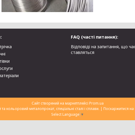
:
FAQ (часті питання):
трічка
Відповіді на запитання, що ча
ставляться
чні
тівки
ослуги
матеріали
Сайт створений на маркетплейсі
Prom.ua
ТОВ "Укрторгекспорт" нержавіючий та кольоровий металопрокат, спеціальні сталі і сплави. |
Поскаржитися на 
Select Language
▼