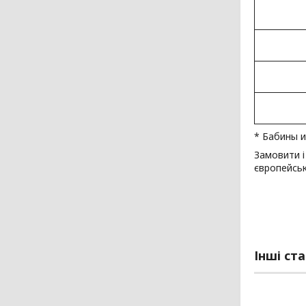
* Бабины 
Замовити 
європейськ
Інші ста