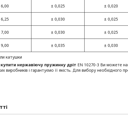
6,00
± 0,025
± 0,020
6,25
± 0,030
± 0,025
7,00
± 0,030
± 0,025
9,00
± 0,035
± 0,030
или катушки
і
купити нержавіючу пружинну дріт
EN 10270-3 Ви можете на
их виробників і гарантуємо її якість. Для вибору необхідного 
тті