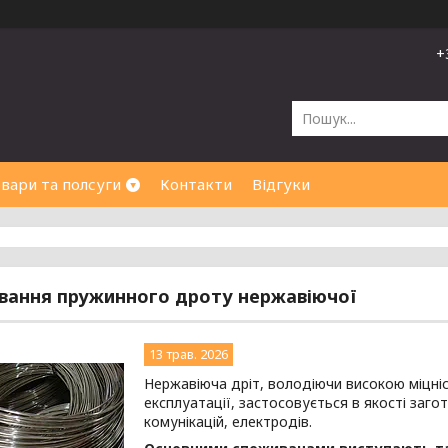
+
вари та полсуги
Контакти
Відгуки
вання пружинного дроту нержавіючої
13 трав. 2026
Нержавіюча дріт, володіючи високою міцніс
експлуатації, застосовується в якості заг
комунікацій, електродів.