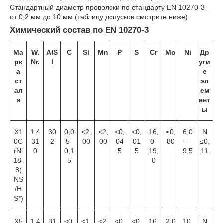
Стандартный диаметр проволоки по стандарту EN 10270-3 –
от 0,2 мм до 10 мм (таблицу допусков смотрите ниже).
Химический состав по EN 10270-3
Ма
W.
AIS
C
Si
Mn
P
S
Cr
Mo
Ni
Др
рк
Nr.
I
уги
а
е
ст
эл
ал
ем
и
ент
ы
X1
1.4
30
0,0
<2,
<2,
<0,
<0,
16,
≤0,
6,0
N
0C
31
2
5-
00
00
04
01
0-
80
-
≤0,
rNi
0
0,1
5
5
19,
9,5
11
18-
5
0
8(
NS
/H
S*)
X5
1.4
31
≤0,
<1,
<2,
<0,
<0,
16,
2,0
10,
N