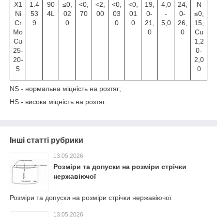
X1
1.4
90
≤0,
<0,
<2,
<0,
<0,
19,
4,0
24,
N
Ni
53
4L
02
70
00
03
01
0-
-
0-
≤0,
Cr
9
0
0
0
21,
5,0
26,
15,
Mo
0
0
Cu
Cu
1,2
25-
0-
20-
2,0
5
0
NS - нормальна міцність на розтяг;
HS - висока міцність на розтяг.
Інші статті рубрики
13.05.2026
Розміри та допуски на розміри стрічки
нержавіючої
Розміри та допуски на розміри стрічки нержавіючої
13.05.2026