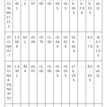
Cr
40
6
07
00
00
04
01
5-
0-
0-
≤0,
Ni
1
5
5
18,
2,5
13,
11
Mo
5
0
0
17-
12-
2
X7
1.4
63
≤0,
<0,
<1,
<0,
<0,
16,
-
6,5
Al
Cr
56
1
09
70
00
04
01
0-
-
0,7
NiA
8
0
5
18,
7,8
0-
l17
0
1,5
-7
0
X5
1.4
30
≤0,
<1,
<2,
<0,
<0,
17,
-
8,0
N
Cr
30
4
07
00
00
04
01
5-
-
≤0,
Ni1
1
5
5
19,
10,
11
8-
5
5
10(
NS
/H
S*)