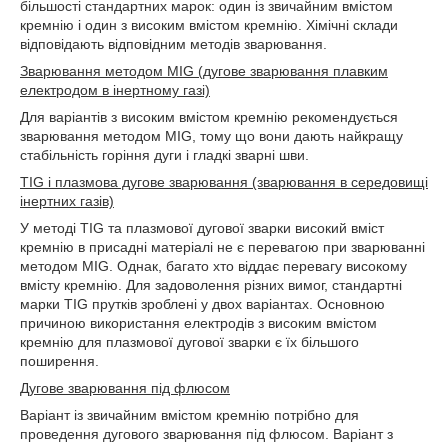
більшості стандартних марок: один із звичайним вмістом
кремнію і один з високим вмістом кремнію. Хімічні склади
відповідають відповідним методів зварювання.
Зварювання методом MIG (дугове зварювання плавким
електродом в інертному газі)
Для варіантів з високим вмістом кремнію рекомендується
зварювання методом MIG, тому що вони дають найкращу
стабільність горіння дуги і гладкі зварні шви.
TIG і плазмова дугове зварювання (зварювання в середовищі
інертних газів)
У методі TIG та плазмової дугової зварки високий вміст
кремнію в присадні матеріалі не є перевагою при зварюванні
методом MIG. Однак, багато хто віддає перевагу високому
вмісту кремнію. Для задоволення різних вимог, стандартні
марки TIG прутків зроблені у двох варіантах. Основною
причиною використання електродів з високим вмістом
кремнію для плазмової дугової зварки є їх більшого
поширення.
Дугове зварювання під флюсом
Варіант із звичайним вмістом кремнію потрібно для
проведення дугового зварювання під флюсом. Варіант з