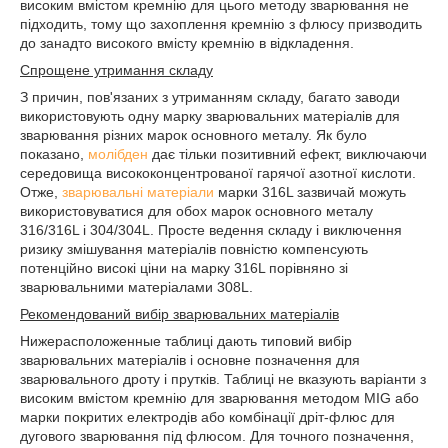
високим вмістом кремнію для цього методу зварювання не
підходить, тому що захоплення кремнію з флюсу призводить
до занадто високого вмісту кремнію в відкладення.
Спрощене утримання складу
З причин, пов'язаних з утриманням складу, багато заводи
використовують одну марку зварювальних матеріалів для
зварювання різних марок основного металу. Як було
показано,
молібден
дає тільки позитивний ефект, виключаючи
середовища висококонцентрованої гарячої азотної кислоти.
Отже,
зварювальні матеріали
марки 316L зазвичай можуть
використовуватися для обох марок основного металу
316/316L і 304/304L. Просте ведення складу і виключення
ризику змішування матеріалів повністю компенсують
потенційно високі ціни на марку 316L порівняно зі
зварювальними матеріалами 308L.
Рекомендований вибір зварювальних матеріалів
Нижерасположенные таблиці дають типовий вибір
зварювальних матеріалів і основне позначення для
зварювального дроту і прутків. Таблиці не вказують варіанти з
високим вмістом кремнію для зварювання методом MIG або
марки покритих електродів або комбінації дріт-флюс для
дугового зварювання під флюсом. Для точного позначення,