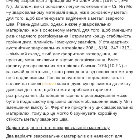
8% Ni) зварюється з присадним металом 308L (19% Cr, 9%
Ni). Загалом, вміст основних легуючих елементів – Cr, Ni і Mo
–у зварювальному матеріалі вище, ніж в основному металі
для того, щоб компенсувати виділення в металі зварного
шва. Рівень домішок, однак, нижче у зварювальних
матеріалах, ніж в основному металі, для того, щоб зменшити
ризик гарячого розтріскування і отримати кращу стабільність
горіння дуги, плинність і змочуючу здатність. У стандартних
аустенітних зварювальних матеріалах 308L, 316L, 347 і 317L
– хімічний склад, який дає ферритное затвердіння, на
практиці може виключити гаряче розтріскування. Вміст
фериту у зварювальних матеріалах близько 10% (10 FN) є
зазвичай достатньою, якщо розведення від основного металу
не є надлишковим. Повністю аустенітні нержавіючі сталі і
сплави на основі
нікелю
мають дуже суворі вимоги до змісту
домішок для того, щоб не мати проблеми гарячого
розтріскування. Запобігання гарячого розтріскування може
бути в подальшому вирішено шляхом збільшення вмісту Mn і
зменшення вмісту Si. Ферит не присутній у цих зварювальних
матеріалах, тому що це могло б зруйнувати корозійну
стійкість металу зварного шва.
Варіанти одного і того ж зварювального матеріалу
Два варіанти зварювальних матеріалів є в наявності для