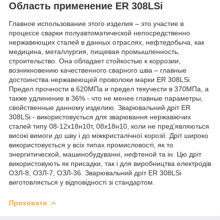
Область применение ER 308LSi
Главное использование этого изделия – это участие в
процессе сварки полуавтоматической непосредственно
нержавеющих сталей в данных отраслях, нефтедобыча, как
медицина, металлургия, пищевая промышленность,
строительство. Она обладает стойкостью к коррозии,
возникновению качественного сварного шва – главные
достоинства нержавеющей проволоки марки ER 308LSi.
Предел прочности в 620МПа и предел текучести в 370МПа, а
также удлинение в 36% - что не менее главные параметры,
свойственные данному изделию. Зварювальний дріт ER
308LSi - використовується для зварювання нержавіючих
сталей типу 08-12х18н10т, 08х18н10, коли не пред'являються
високі вимоги до шву і до міжкристалічної корозії. Дріт широко
використовується у всіх типах промисловості, як то
энергитической, машинобудуванні, нефтеной та ін. Цю дріт
використовують як присадки, так і для виробництва електродів
О3Л-8, О3Л-7, ОЗЛ-36. Зварювальний дріт ER 308LSi
виготовляється у відповідності зі стандартом.
Приховати