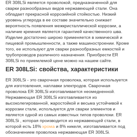
ER 308LSi является проволокой, предназначенной для
сварки разнообразных видов нержавеющей стали. Она
обладает прекрасной коррозийной стойкостью. Низкий
уровень углерода в ее составе значительно снижает
вероятность появления межкристаллической коррозии, а
наличие кремния является гарантией качественного шва.
Изделие достаточно широко применяется в химической и
пищевой промышленности, а также машиностроении. Кроме
того, ее используют для сварки разнообразных емкостей и
трубопроводов различного назначения. Приобрести ER
308LSi по приемлемой цене можно на нашем сайте.
ER 308LSi: свойства, характеристики
ER 308LSi - это сварочная проволока, которая используется
для изготовления, наплавки электродов. Сварочная
проволока ER 308LSi изготавливается неомедненной.
Нержавеющая ER 308LSi изготавливается из
высоколегированной, жаростойкой и весьма устойчивой к
коррозии стали, используется для сварки элементов и
является одной из самых известных типов проволоки. ER
308LSi , которая производится из нержавеющей стали, в
которой есть 18%
хрома
и 8% никеля, изготавливается под
обозначением проволока нержавеющая ER 308LSi.