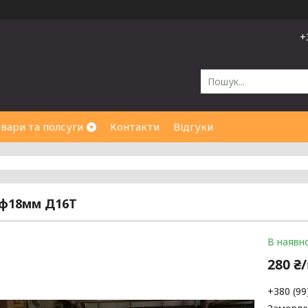
+
вари та полсуги
Контакти
Відгуки
 ф18мм Д16Т
В наявно
280 ₴
+380 (99