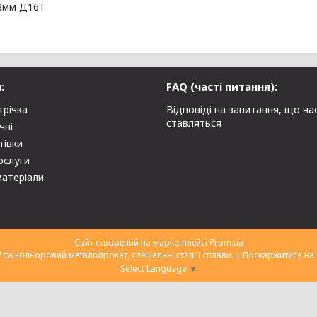
8мм Д16Т
:
FAQ (часті питання):
трічка
Відповіді на запитання, що ча
ставляться
чні
тівки
ослуги
матеріали
Сайт створений на маркетплейсі
Prom.ua
ТОВ "Укрторгекспорт" нержавіючий та кольоровий металопрокат, спеціальні сталі і сплави. |
Поскаржитися на 
Select Language
▼