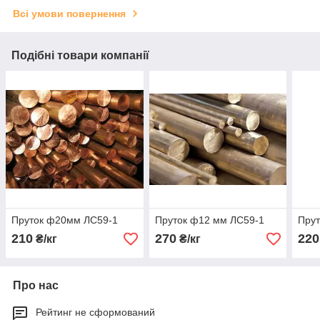
Всі умови повернення
Подібні товари компанії
Пруток ф20мм ЛС59-1
Пруток ф12 мм ЛС59-1
Прут
210
270
220
₴/кг
₴/кг
Про нас
Рейтинг не сформований