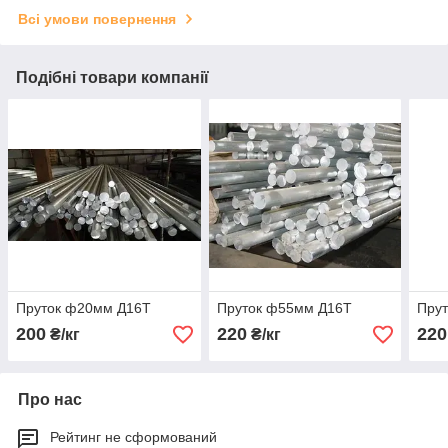
Всі умови повернення
Подібні товари компанії
Пруток ф20мм Д16Т
Пруток ф55мм Д16Т
Пру
200
220
220
₴/кг
₴/кг
Про нас
Рейтинг не сформований