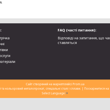
 А
:
FAQ (часті питання):
трічка
Відповіді на запитання, що ча
ставляться
чні
тівки
ослуги
матеріали
Сайт створений на маркетплейсі
Prom.ua
ТОВ "Укрторгекспорт" нержавіючий та кольоровий металопрокат, спеціальні сталі і сплави. |
Поскаржитися на 
Select Language
▼