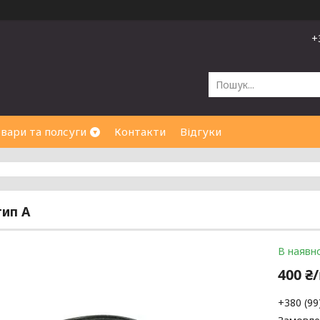
+
вари та полсуги
Контакти
Відгуки
тип А
В наявно
400 ₴
+380 (99