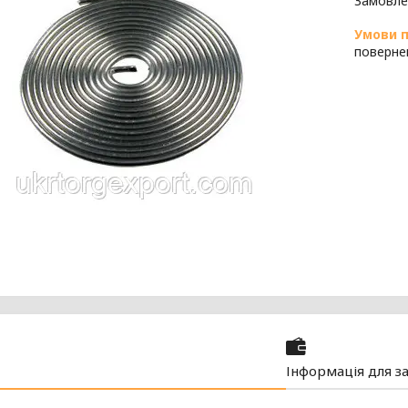
Замовле
поверне
Інформація для з