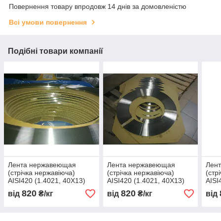
Повернення товару впродовж 14 днів за домовленістю
Всі умови повернення
Подібні товари компанії
Лента нержавеющая
Лента нержавеющая
Лен
(стрічка нержавіюча)
(стрічка нержавіюча)
(стр
AISI420 (1.4021, 40Х13)
AISI420 (1.4021, 40Х13)
AISI
мякгая 400 х 0,29
мякгая 400 х 0,30
мякг
820
820
від
₴/кг
від
₴/кг
від