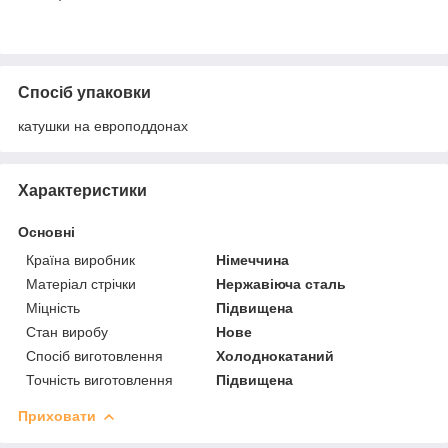
Спосіб упаковки
катушки на европоддонах
Характеристики
Основні
Країна виробник
Німеччина
Матеріал стрічки
Нержавіюча сталь
Міцність
Підвищена
Стан виробу
Нове
Спосіб виготовлення
Холоднокатаний
Точність виготовлення
Підвищена
Приховати