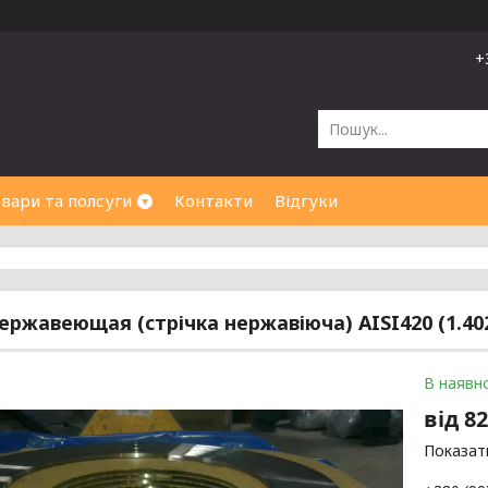
+
вари та полсуги
Контакти
Відгуки
ержавеющая (стрічка нержавіюча) AISI420 (1.4021
В наявно
від
82
Показати