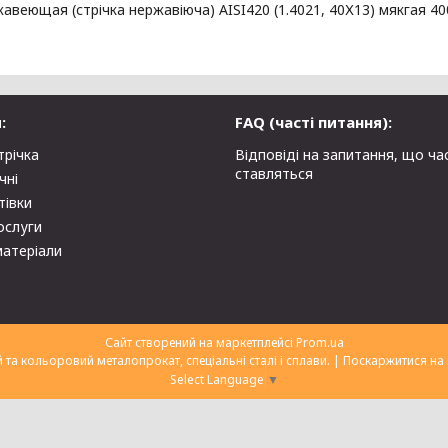
авеющая (стрічка нержавіюча) AISI420 (1.4021, 40Х13) мякгая 400
:
FAQ (часті питання):
трічка
Відповіді на запитання, що ча
ставляться
чні
тівки
ослуги
матеріали
Сайт створений на маркетплейсі
Prom.ua
ТОВ "Укрторгекспорт" нержавіючий та кольоровий металопрокат, спеціальні сталі і сплави. |
Поскаржитися на 
Select Language
▼