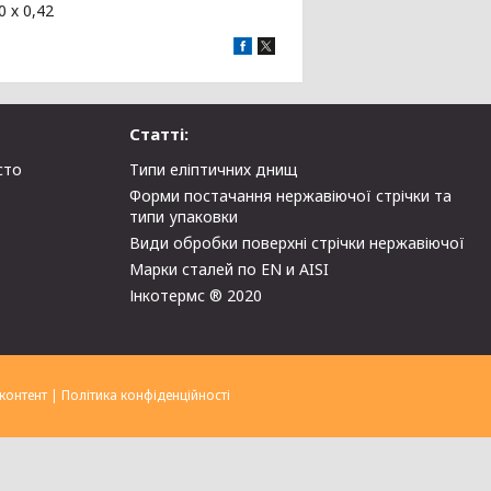
 х 0,42
Статті:
сто
Типи еліптичних днищ
Форми постачання нержавіючої стрічки та
типи упаковки
Види обробки поверхні стрічки нержавіючої
Марки сталей по EN и AISI
Інкотермс ® 2020
контент
|
Політика конфіденційності