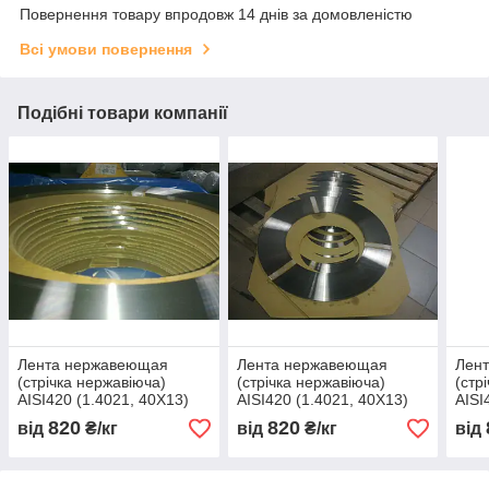
Повернення товару впродовж 14 днів за домовленістю
Всі умови повернення
Подібні товари компанії
Лента нержавеющая
Лента нержавеющая
Лен
(стрічка нержавіюча)
(стрічка нержавіюча)
(стр
AISI420 (1.4021, 40Х13)
AISI420 (1.4021, 40Х13)
AISI
мякгая 400 х 0,29
мякгая 400 х 0,30
мякг
820
820
від
₴/кг
від
₴/кг
від