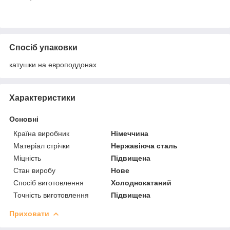
Спосіб упаковки
катушки на европоддонах
Характеристики
Основні
Країна виробник
Німеччина
Матеріал стрічки
Нержавіюча сталь
Міцність
Підвищена
Стан виробу
Нове
Спосіб виготовлення
Холоднокатаний
Точність виготовлення
Підвищена
Приховати