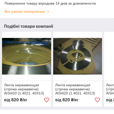
Повернення товару впродовж 14 днів за домовленістю
Всі умови повернення
Подібні товари компанії
Лента нержавеющая
Лента нержавеющая
Лен
(стрічка нержавіюча)
(стрічка нержавіюча)
(стр
AISI420 (1.4021, 40Х13)
AISI420 (1.4021, 40Х13)
AISI
мякгая 400 х 0,29
мякгая 400 х 0,30
мякг
820
820
від
₴/кг
від
₴/кг
від