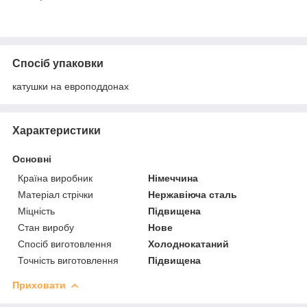
Спосіб упаковки
катушки на европоддонах
Характеристики
Основні
Країна виробник
Німеччина
Матеріал стрічки
Нержавіюча сталь
Міцність
Підвищена
Стан виробу
Нове
Спосіб виготовлення
Холоднокатаний
Точність виготовлення
Підвищена
Приховати