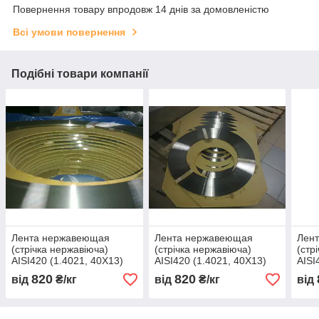
Повернення товару впродовж 14 днів за домовленістю
Всі умови повернення
Подібні товари компанії
Лента нержавеющая
Лента нержавеющая
Лен
(стрічка нержавіюча)
(стрічка нержавіюча)
(стр
AISI420 (1.4021, 40Х13)
AISI420 (1.4021, 40Х13)
AISI
мякгая 400 х 0,29
мякгая 400 х 0,30
мякг
820
820
від
₴/кг
від
₴/кг
від