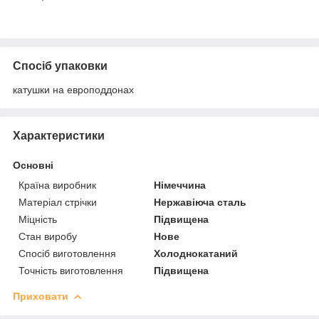
Спосіб упаковки
катушки на европоддонах
Характеристики
Основні
Країна виробник
Німеччина
Матеріал стрічки
Нержавіюча сталь
Міцність
Підвищена
Стан виробу
Нове
Спосіб виготовлення
Холоднокатаний
Точність виготовлення
Підвищена
Приховати