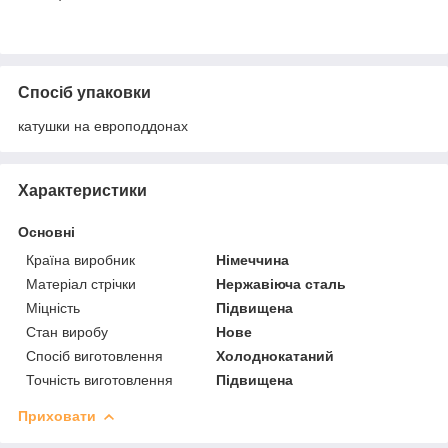
Спосіб упаковки
катушки на европоддонах
Характеристики
Основні
Країна виробник
Німеччина
Матеріал стрічки
Нержавіюча сталь
Міцність
Підвищена
Стан виробу
Нове
Спосіб виготовлення
Холоднокатаний
Точність виготовлення
Підвищена
Приховати