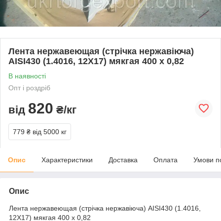
Лента нержавеющая (стрічка нержавіюча)
AISI430 (1.4016, 12Х17) мякгая 400 х 0,82
В наявності
Опт і роздріб
820
від
₴/кг
779 ₴
від 5000 кг
Опис
Характеристики
Доставка
Оплата
Умови п
Опис
Лента нержавеющая (стрічка нержавіюча) AISI430 (1.4016,
12Х17) мякгая 400 х 0,82