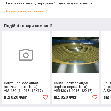
Повернення товару впродовж 14 днів за домовленістю
Всі умови повернення
Подібні товари компанії
Лента нержавеющая
Лента нержавеющая
Лен
(стрічка нержавіюча)
(стрічка нержавіюча)
(стр
AISI430 (1.4016, 12Х17)
AISI430 (1.4016, 12Х17)
AISI
мякгая 400 х 0,67
мякгая 400 х 0,05
мякг
820
820
від
₴/кг
від
₴/кг
від