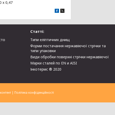
 х 0,47
Статті:
сто
Типи еліптичних днищ
Форми постачання нержавіючої стрічки та
типи упаковки
Види обробки поверхні стрічки нержавіючої
Марки сталей по EN и AISI
Інкотермс ® 2020
контент
|
Політика конфіденційності