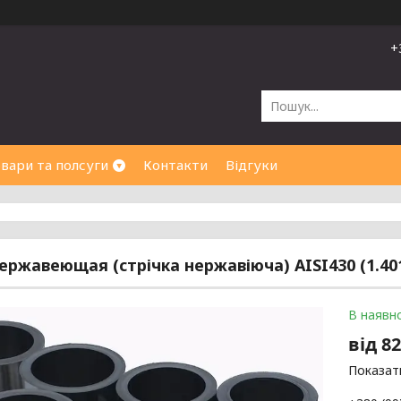
+
вари та полсуги
Контакти
Відгуки
ержавеющая (стрічка нержавіюча) AISI430 (1.4016
В наявно
від
82
Показати