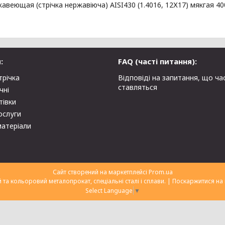
авеющая (стрічка нержавіюча) AISI430 (1.4016, 12Х17) мякгая 400
:
FAQ (часті питання):
трічка
Відповіді на запитання, що ча
ставляться
чні
тівки
ослуги
матеріали
Сайт створений на маркетплейсі
Prom.ua
ТОВ "Укрторгекспорт" нержавіючий та кольоровий металопрокат, спеціальні сталі і сплави. |
Поскаржитися на 
Select Language
▼