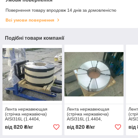
Повернення товару впродовж 14 днів за домовленістю
Всі умови повернення
Подібні товари компанії
Лента нержавеющая
Лента нержавеющая
Лен
(стрічка нержавіюча)
(стрічка нержавіюча)
(стр
AISI316L (1.4404,
AISI316L (1.4404,
AISI
03Х16Н15М3) мякгая 400
03Х16Н15М3) мякгая 400
03Х1
820
820
від
₴/кг
від
₴/кг
від
х 0,93
х 0,94
х 0,