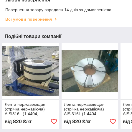
Повернення товару впродовж 14 днів за домовленістю
Всі умови повернення
Подібні товари компанії
Лента нержавеющая
Лента нержавеющая
Лен
(стрічка нержавіюча)
(стрічка нержавіюча)
(стр
AISI316L (1.4404,
AISI316L (1.4404,
AISI
03Х16Н15М3) мякгая 400
03Х16Н15М3) мякгая 400
03Х1
820
820
від
₴/кг
від
₴/кг
від
х 0,93
х 0,94
х 0,