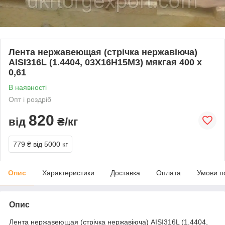
Лента нержавеющая (стрічка нержавіюча)
AISI316L (1.4404, 03Х16Н15М3) мякгая 400 х
0,61
В наявності
Опт і роздріб
820
від
₴/кг
779 ₴
від 5000 кг
Опис
Характеристики
Доставка
Оплата
Умови п
Опис
Лента нержавеющая (стрічка нержавіюча) AISI316L (1.4404,