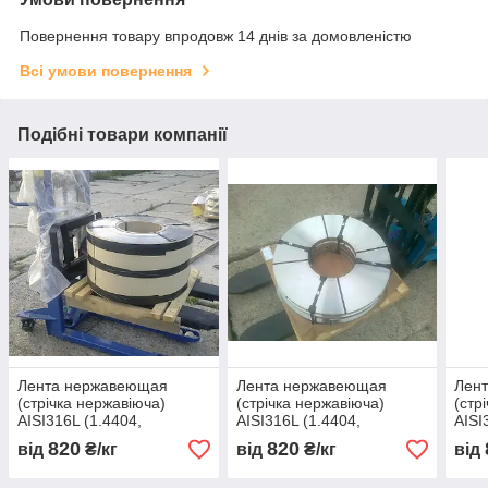
Повернення товару впродовж 14 днів за домовленістю
Всі умови повернення
Подібні товари компанії
Лента нержавеющая
Лента нержавеющая
Лен
(стрічка нержавіюча)
(стрічка нержавіюча)
(стр
AISI316L (1.4404,
AISI316L (1.4404,
AISI
03Х16Н15М3) мякгая 400
03Х16Н15М3) мякгая 400
03Х1
820
820
від
₴/кг
від
₴/кг
від
х 0,93
х 0,94
х 0,