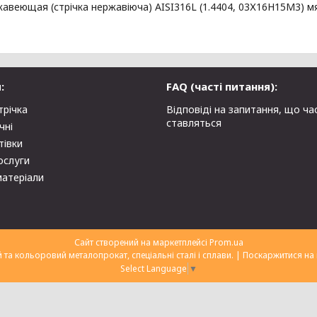
авеющая (стрічка нержавіюча) AISI316L (1.4404, 03Х16Н15М3) мя
:
FAQ (часті питання):
трічка
Відповіді на запитання, що ча
ставляться
чні
тівки
ослуги
матеріали
Сайт створений на маркетплейсі
Prom.ua
ТОВ "Укрторгекспорт" нержавіючий та кольоровий металопрокат, спеціальні сталі і сплави. |
Поскаржитися на 
Select Language
▼