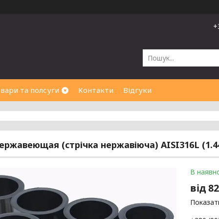
+
вари та полсуги
Контакти
Відгуки
ержавеющая (стрічка нержавіюча) AISI316L (1.44
В наявно
від
82
Показати