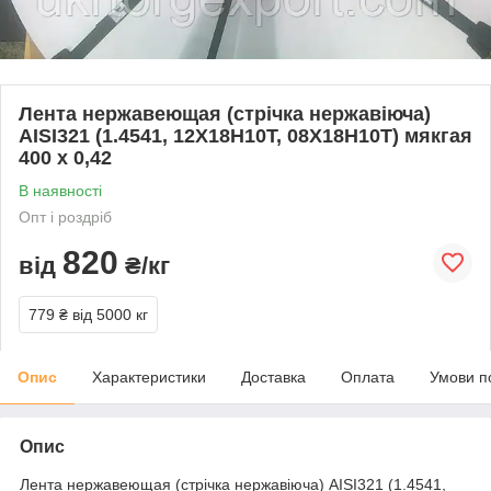
Лента нержавеющая (стрічка нержавіюча)
AISI321 (1.4541, 12Х18Н10Т, 08Х18Н10Т) мякгая
400 х 0,42
В наявності
Опт і роздріб
820
від
₴/кг
779 ₴
від 5000 кг
Опис
Характеристики
Доставка
Оплата
Умови п
Опис
Лента нержавеющая (стрічка нержавіюча) AISI321 (1.4541,