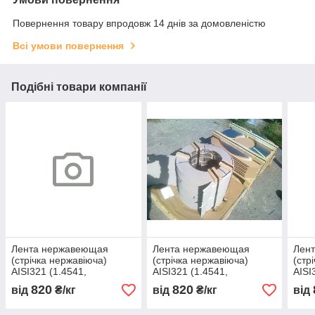
Повернення товару впродовж 14 днів за домовленістю
Всі умови повернення
Подібні товари компанії
Лента нержавеющая
Лента нержавеющая
Лен
(стрічка нержавіюча)
(стрічка нержавіюча)
(стр
AISI321 (1.4541,
AISI321 (1.4541,
AISI
12Х18Н10Т, 08Х18Н10Т)
12Х18Н10Т, 08Х18Н10Т)
12Х
820
820
від
₴/кг
від
₴/кг
від
мякгая 400 х 0,94
мякгая 400 х 0,05
мякг