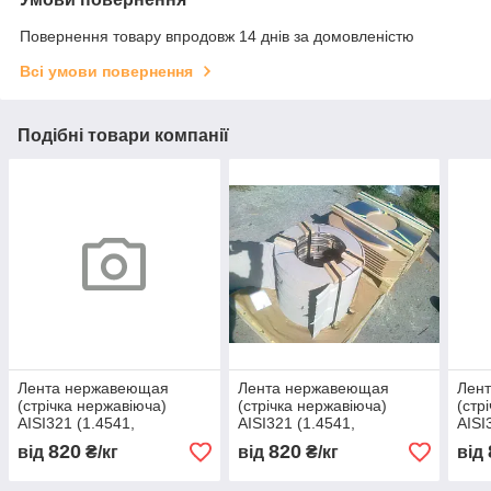
Повернення товару впродовж 14 днів за домовленістю
Всі умови повернення
Подібні товари компанії
Лента нержавеющая
Лента нержавеющая
Лен
(стрічка нержавіюча)
(стрічка нержавіюча)
(стр
AISI321 (1.4541,
AISI321 (1.4541,
AISI
12Х18Н10Т, 08Х18Н10Т)
12Х18Н10Т, 08Х18Н10Т)
12Х
820
820
від
₴/кг
від
₴/кг
від
мякгая 400 х 0,94
мякгая 400 х 0,05
мякг