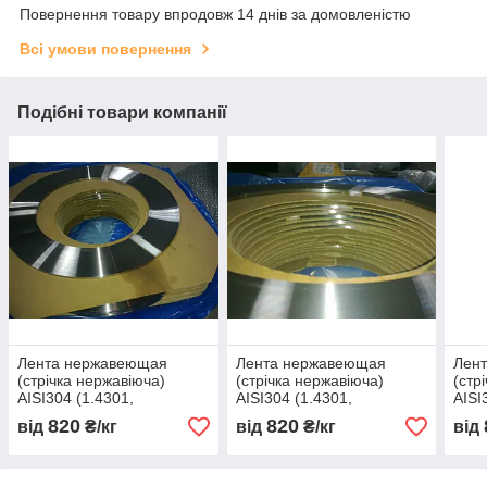
Повернення товару впродовж 14 днів за домовленістю
Всі умови повернення
Подібні товари компанії
Лента нержавеющая
Лента нержавеющая
Лен
(стрічка нержавіюча)
(стрічка нержавіюча)
(стр
AISI304 (1.4301,
AISI304 (1.4301,
AISI
08Х18Н10) мякгая 400 х
08Х18Н10) мякгая 400 х
08Х1
820
820
від
₴/кг
від
₴/кг
від
0,23
0,24
0,25