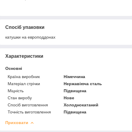
Спосіб упаковки
катушки на европоддонах
Характеристики
Основні
Країна виробник
Німеччина
Матеріал стрічки
Нержавіюча сталь
Міцність
Підвищена
Стан виробу
Нове
Спосіб виготовлення
Холоднокатаний
Точність виготовлення
Підвищена
Приховати