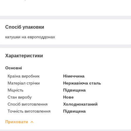
Спосіб упаковки
катушки на европоддонах
Характеристики
Основні
Країна виробник
Німеччина
Матеріал стрічки
Нержавіюча сталь
Міцність
Підвищена
Стан виробу
Нове
Спосіб виготовлення
Холоднокатаний
Точність виготовлення
Підвищена
Приховати