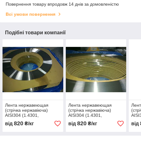
Повернення товару впродовж 14 днів за домовленістю
Всі умови повернення
Подібні товари компанії
Лента нержавеющая
Лента нержавеющая
Лен
(стрічка нержавіюча)
(стрічка нержавіюча)
(стр
AISI304 (1.4301,
AISI304 (1.4301,
AISI
08Х18Н10) мякгая 400 х
08Х18Н10) мякгая 400 х
08Х1
820
820
від
₴/кг
від
₴/кг
від
0,23
0,24
0,25