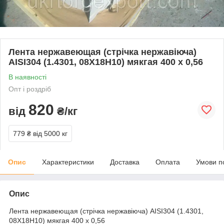
Лента нержавеющая (стрічка нержавіюча)
AISI304 (1.4301, 08Х18Н10) мякгая 400 х 0,56
В наявності
Опт і роздріб
820
від
₴/кг
779 ₴
від 5000 кг
Опис
Характеристики
Доставка
Оплата
Умови п
Опис
Лента нержавеющая (стрічка нержавіюча) AISI304 (1.4301,
08Х18Н10) мякгая 400 х 0,56