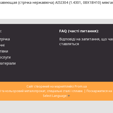
авеющая (стрічка нержавіюча) AISI304 (1.4301, 08Х18Н10) мякгая
:
FAQ (часті питання):
трічка
Відповіді на запитання, що ча
ставляться
чні
тівки
ослуги
матеріали
Сайт створений на маркетплейсі
Prom.ua
ТОВ "Укрторгекспорт" нержавіючий та кольоровий металопрокат, спеціальні сталі і сплави. |
Поскаржитися на 
Select Language
▼