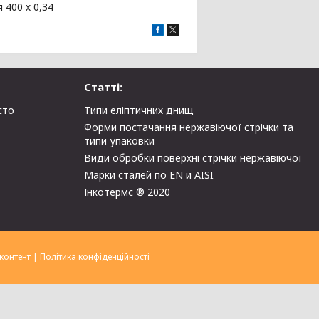
 400 х 0,34
Статті:
сто
Типи еліптичних днищ
Форми постачання нержавіючої стрічки та
типи упаковки
Види обробки поверхні стрічки нержавіючої
Марки сталей по EN и AISI
Інкотермс ® 2020
контент
|
Політика конфіденційності