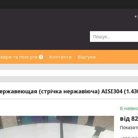
+
вари та полсуги
Контакти
Відгуки
ержавеющая (стрічка нержавіюча) AISI304 (1.4301
В наявно
від
82
Показати