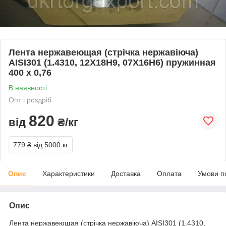
Лента нержавеющая (стрічка нержавіюча)
AISI301 (1.4310, 12Х18Н9, 07Х16Н6) пружинная
400 х 0,76
В наявності
Опт і роздріб
820
від
₴/кг
779 ₴
від 5000 кг
Опис
Характеристики
Доставка
Оплата
Умови п
Опис
Лента нержавеющая (стрічка нержавіюча) AISI301 (1.4310,