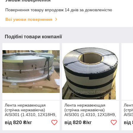
Повернення товару впродовж 14 днів за домовленістю
Всі умови повернення
Подібні товари компанії
Лента нержавеющая
Лента нержавеющая
Лен
(стрічка нержавіюча)
(стрічка нержавіюча)
(стр
AISI301 (1.4310, 12Х18Н9,
AISI301 (1.4310, 12Х18Н9,
AISI
07Х16Н6) пружинная 400
07Х16Н6) пружинная 400
07Х1
820
820
від
₴/кг
від
₴/кг
від
х 0,05
х 0,06
х 0,