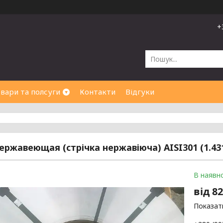
+
вари та полсуги
Контакти
Відгуки
ержавеющая (стрічка нержавіюча) AISI301 (1.431
В наявно
від
82
Показати