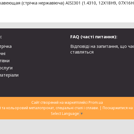
авеющая (стрічка нержавіюча) AISI301 (1.4310, 12Х18Н9, 07Х16Н
:
FAQ (часті питання):
трічка
Відповіді на запитання, що ча
ставляться
чні
тівки
ослуги
матеріали
Сайт створений на маркетплейсі
Prom.ua
ТОВ "Укрторгекспорт" нержавіючий та кольоровий металопрокат, спеціальні сталі і сплави. |
Поскаржитися на 
Select Language
▼