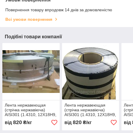
Повернення товару впродовж 14 днів за домовленістю
Всі умови повернення
Подібні товари компанії
Лента нержавеющая
Лента нержавеющая
Лен
(стрічка нержавіюча)
(стрічка нержавіюча)
(стр
AISI301 (1.4310, 12Х18Н9,
AISI301 (1.4310, 12Х18Н9,
AISI
07Х16Н6) пружинная 400
07Х16Н6) пружинная 400
07Х1
820
820
від
₴/кг
від
₴/кг
від
х 0,05
х 0,06
х 0,