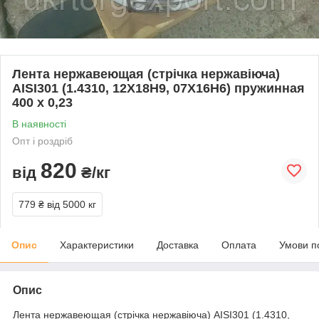
Лента нержавеющая (стрічка нержавіюча)
AISI301 (1.4310, 12Х18Н9, 07Х16Н6) пружинная
400 х 0,23
В наявності
Опт і роздріб
820
від
₴/кг
779 ₴
від 5000 кг
Опис
Характеристики
Доставка
Оплата
Умови п
Опис
Лента нержавеющая (стрічка нержавіюча) AISI301 (1.4310,