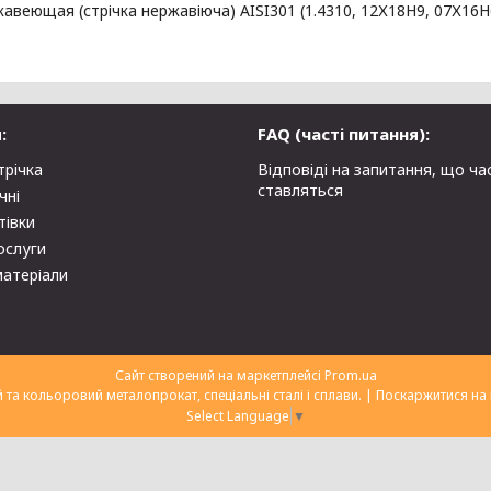
авеющая (стрічка нержавіюча) AISI301 (1.4310, 12Х18Н9, 07Х16Н
:
FAQ (часті питання):
трічка
Відповіді на запитання, що ча
ставляться
чні
тівки
ослуги
матеріали
Сайт створений на маркетплейсі
Prom.ua
ТОВ "Укрторгекспорт" нержавіючий та кольоровий металопрокат, спеціальні сталі і сплави. |
Поскаржитися на 
Select Language
▼