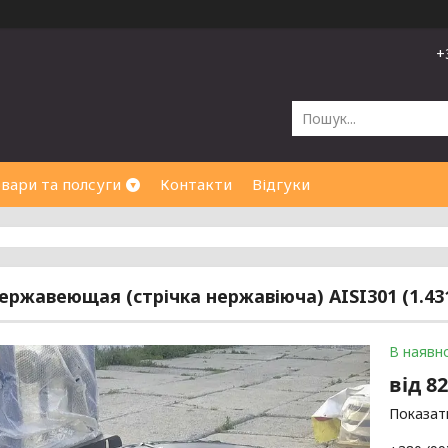
+
вари та полсуги
Контакти
Відгуки
ержавеющая (стрічка нержавіюча) AISI301 (1.431
В наявно
від
82
Показати