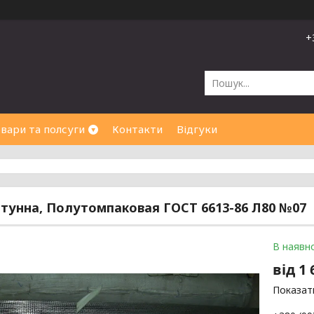
+
вари та полсуги
Контакти
Відгуки
атунна, Полутомпаковая ГОСТ 6613-86 Л80 №07
В наявно
від
1 
Показати