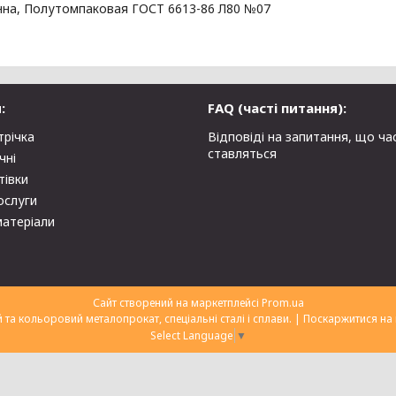
унна, Полутомпаковая ГОСТ 6613-86 Л80 №07
:
FAQ (часті питання):
трічка
Відповіді на запитання, що ча
ставляться
чні
тівки
ослуги
матеріали
Сайт створений на маркетплейсі
Prom.ua
ТОВ "Укрторгекспорт" нержавіючий та кольоровий металопрокат, спеціальні сталі і сплави. |
Поскаржитися на 
Select Language
▼