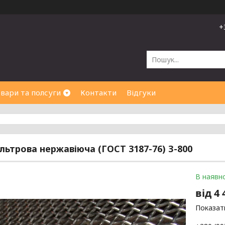
+
вари та полсуги
Контакти
Відгуки
ільтрова нержавіюча (ГОСТ 3187-76) З-800
В наявно
від
4 
Показати