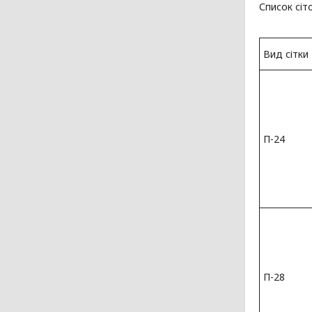
Список сіт
Вид сітки
П-24
П-28