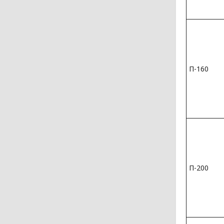
П-160
П-200