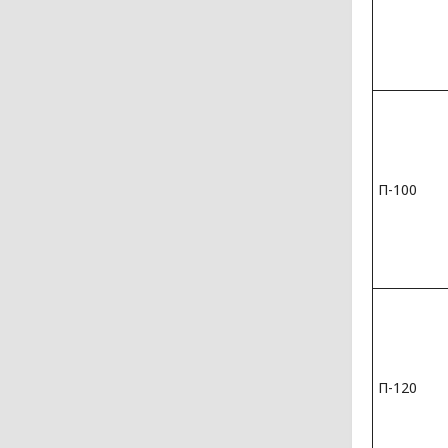
П-100
П-120