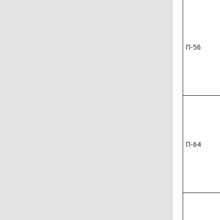
П-56
П-64