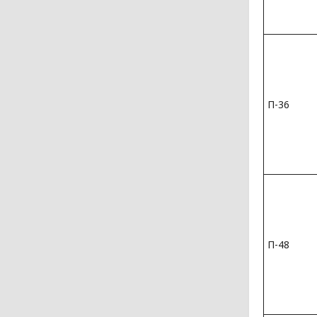
П-36
П-48