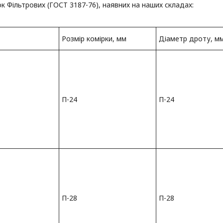
ок Фільтрових (ГОСТ 3187-76), наявних на наших складах:
Розмір комірки, мм
Діаметр дроту, м
П-24
П-24
П-28
П-28