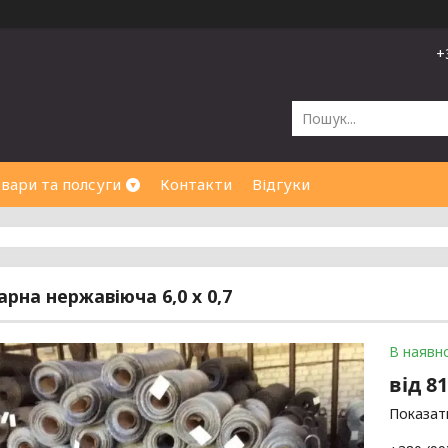
+
вари та полсуги
Контакти
Відгуки
арна нержавіюча 6,0 х 0,7
В наявно
від
81
Показати