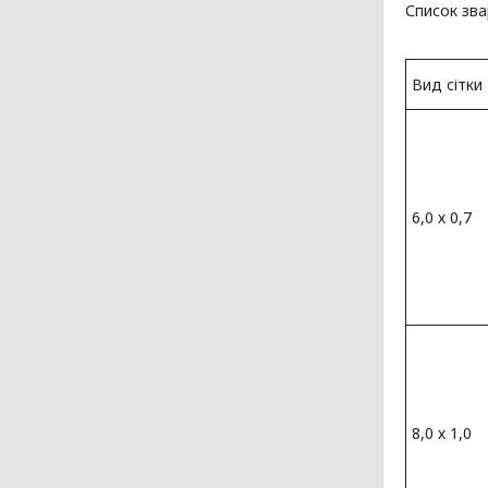
Список зва
Вид сітки
6,0 х 0,7
8,0 х 1,0