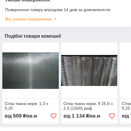
Повернення товару впродовж 14 днів за домовленістю
Всі умови повернення
Подібні товари компанії
Сітка ткана нерж. 1,3 х
Сітка ткана нерж. 9 25,0 х
Сітк
0,25
2,0 (1500) риф.
0,25
509
1 134
від
₴/кв.м
від
₴/кв.м
від