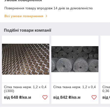
Повернення товару впродовж 14 днів за домовленістю
Всі умови повернення
Подібні товари компанії
Сітка ткана нерж. 1,2 х 0,4
Сітка ткана нерж. 1,2 х 0,4
Сітк
(1300)
0,36
648
842
від
₴/кв.м
від
₴/кв.м
від