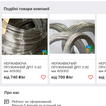
Подібні товари компанії
НЕРЖАВІЮЧА
НЕРЖАВІЮЧИЙ
НЕР
ПРУЖИННИЙ ДРІТ 0,50
ПРУЖИННИЙ ДРІТ 0,90
ПРУ
мм AISI302
мм AISI302
мм A
740
700
від
₴/кг
від
₴/кг
від
Про нас
Рейтинг не сформований
Менше 5 відгуків за останній рік