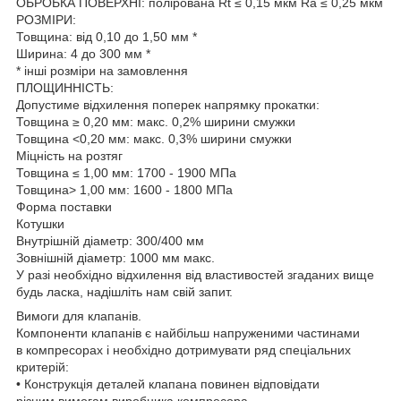
ОБРОБКА ПОВЕРХНІ: полірована Rt ≤ 0,15 мкм Ra ≤ 0,25 мкм
РОЗМІРИ:
Товщина: від 0,10 до 1,50 мм *
Ширина: 4 до 300 мм *
* інші розміри на замовлення
ПЛОЩИННІСТЬ:
Допустиме відхилення поперек напрямку прокатки:
Товщина ≥ 0,20 мм: макс. 0,2% ширини смужки
Товщина <0,20 мм: макс. 0,3% ширини смужки
Міцність на розтяг
Товщина ≤ 1,00 мм: 1700 - 1900 МПа
Товщина> 1,00 мм: 1600 - 1800 МПа
Форма поставки
Котушки
Внутрішній діаметр: 300/400 мм
Зовнішній діаметр: 1000 мм макс.
У разі необхідно відхилення від властивостей згаданих вище
будь ласка, надішліть нам свій запит.
Вимоги для клапанів.
Компоненти клапанів є найбільш напруженими частинами
в компресорах і необхідно дотримувати ряд спеціальних
критерій:
• Конструкція деталей клапана повинен відповідати
різним вимогам виробника компресора.