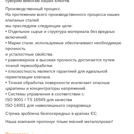
суворим вимогам наших клієнтів.
Производственный процесс.
На протяжении всего производственного процесса наших
клапаных сталей
мы преследуем следующие цели:
• Отдельное сырье и структура материала без вредных
включений.
• Марки стали, используемые обеспечивают необходимую
прочность
и усталостные свойства.
• равномерное и высокая прочность достигается путем
точной термообработки.
• плоскостность является гарантией для идеальной
герметизации клапана.
• Точная обработка поверхности исключает опасные
царапины и концентраторы напряжений.
• Системы управления в соответствии с:
ISO 9001 / TS 16949 для качества
ISO 14001 для навколишнього середовища
Стрічка зроблена безпосередньо в країнах ЄС.
Наша компанія пропонує тільки якісний металопрокат!
Приховати