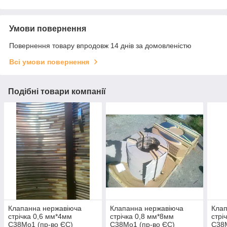
Умови повернення
Повернення товару впродовж 14 днів за домовленістю
Всі умови повернення
Подібні товари компанії
Клапанна нержавіюча
Клапанна нержавіюча
Клап
стрічка 0,6 мм*4мм
стрічка 0,8 мм*8мм
стрі
C38Mo1 (пр-во ЄС)
C38Mo1 (пр-во ЄС)
C38M