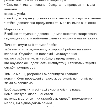
• Сталевий клапан повинен бездоганно працювати і мати
великий
строк служби.
• необхідно гарне ущільнення між клапаном і сідлом клапана.
• стійка, довгочасна продуктивність має важливе значення.
Марки сталі.
Всебічне тестування довело, що мартенситна загартована
і відпущена стали найменш схильна утомним навантажень.
Точність смуги та її термообробка
забезпечити передумови для хорошої роботи на втому
клапана. Оздоблення поверхні і металургійної
чистота забезпечують необхідну продуктивність,
що обумовлює н
адежность
експлуатації і тривалий термін
служби компресора
.
Тим не менш, розробка і виробництво клапанів
повинні бути проведені з такою ж ретельністю і точністю
як ми виробляємо.
Щоб задовольнити всі наші вимоги клієнтів наша
номенклатура клапанної
стали
включає мартенситних сталей вуглецевої
і нержавіючих
марок, які відповідають самим