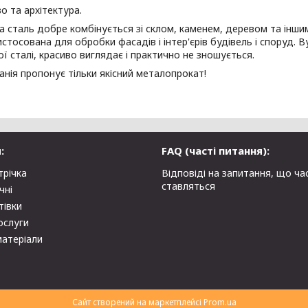
о та архітектура.
 сталь добре комбінується зі склом, каменем, деревом та інши
стосована для обробки фасадів і інтер'єрів будівель і споруд. В
ї сталі, красиво виглядає і практично не зношується.
нія пропонує тільки якісний металопрокат!
:
FAQ (часті питання):
трічка
Відповіді на запитання, що ча
ставляться
чні
тівки
ослуги
матеріали
Сайт створений на маркетплейсі
Prom.ua