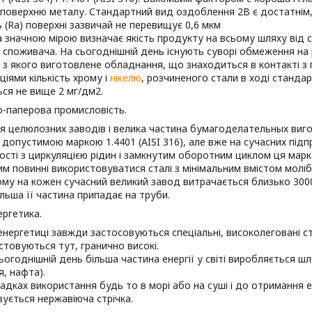
поверхню металу. Стандартний вид оздоблення 2B є достатнім, 
 (Ra) поверхні зазвичай не перевищує 0,6 мкм
 значною мірою визначає якість продукту на всьому шляху від с
 споживача. На сьогоднішній день існують суворі обмеження на 
і з якого виготовлене обладнання, що знаходиться в контакті з
іями кількість хрому і
нікелю
, розчиненого стали в ході стандар
ся не вище 2 мг/дм2.
-паперова промисловість.
 целюлозних заводів і велика частина бумагоделательных виго
 допустимою маркою 1.4401 (AISI 316), але вже на сучасних пі
сті з циркуляцією рідин і замкнутим оборотним циклом ця мар
цим повинні використовуватися сталі з мінімальним вмістом молі
му на кожен сучасний великий завод витрачається близько 3000
льша її частина припадає на труби.
ргетика.
енергетиці завжди застосовуються спеціальні, високолеговані ст
товуються тут, гранично високі.
ьогоднішній день більша частина енергії у світі виробляється 
ля, нафта).
адках використання будь то в морі або на суші і до отримання е
ується нержавіюча стрічка.