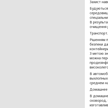
Захист на
Будуються 
середовища
спеціальни
В результа
очищення р
Транспорт.
Рішенням п
безпеки да
контейнери
З метою зн
можна пере
продезінфі
високолего
В автомоб
выхлопных 
среднем н
Домашнее 
В домашне
сковород, 
изготавли