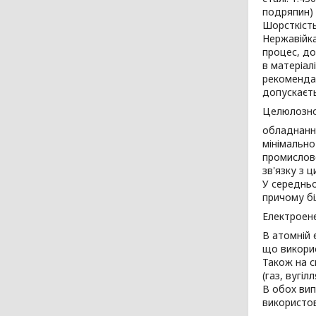
подряпин) 
Шорсткість
Нержавійка
процес, до
в матеріал
рекомендац
допускаєть
Целюлозно
обладнання
мінімально
промислово
зв'язку з 
У середньо
причому бі
Електроене
В атомній 
що викорис
Також на с
(газ, вугіл
В обох вип
використов