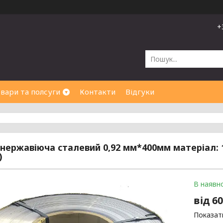
+
вари та полсуги
Контакти
Відгуки
 нержавіюча сталевий 0,92 мм*400мм матеріал: 1,
)
В наявно
від
60
Показати