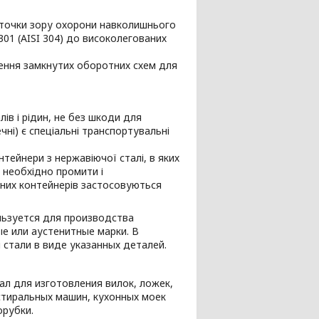
 точки зору охорони навколишнього
01 (AISI 304) до високолегованих
дження замкнутих оборотних схем для
ів і рідин, не без шкоди для
чні) є спеціальні транспортувальні
нтейнери з нержавіючої сталі, в яких
х необхідно промити і
аних контейнерів застосовуються
ьзуется для производства
е или аустенитные марки. В
стали в виде указанных деталей.
л для изготовления вилок, ложек,
стиральных машин, кухонных моек
орубки.