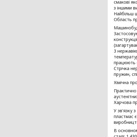
смакові як
з іншими в
Найбільш ш
Область п
Машинобу
Застосовує
конструкці
(загартува
З нержавію
температур
працюють п
Стрічка не
пружин, сп
Хімічна пр
Практично 
аустенітни
Харчова пр
У зв'язку 
пластмас є
виробництв
В основно
сталі: 1.43