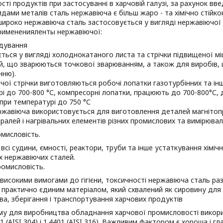
ості продуктів при застосуванні в харчовій галузі, за рахунок в
идами металів сталь нержавіюча є більш жаро - та хімічно стійко
ироко нержавіюча сталь застосовується у вигляді нержавіючої 
римененияленты нержавіючої:
дування
ться у вигляді холоднокатаного листа та стрічки підвищеної міц
й, що зварюються точкової зварюванням, а також для виробів, 
нню).
чої стрічки виготовляються робочі лопатки газотурбінних та ін
і до 700-800 °С, компресорні лопатки, працюють до 700-800°С, 
ри температурі до 750 °С
ржавіюча використовується для виготовлення деталей магнітоп
іралей і нагрівальних елементів різних промислових та вимірювал
омисловість.
всі судини, ємності, реактори, труби та інше устаткування хімі
х нержавіючих сталей.
омисловість.
з високими вимогами до гігієни, токсичності нержавіюча сталь ра
 практично єдиним матеріалом, який схвалений як сировину дл
а, зберігання і транспортування харчових продуктів
му для виробництва обладнання харчової промисловості викори
01 (AISI 304) і 1.4401 (AISI 316). Важливим фактором є хороша і гл