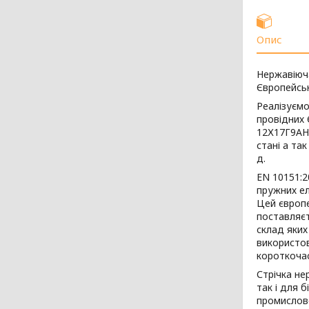
Опис
Нержавіюча
Європейсь
Реалізуємо
провідних 
12Х17Г9АН4
стані а так
д.
EN 10151:20
пружних ел
Цей європ
поставляєт
склад яких
використов
короткоча
Стрічка не
так і для 
промислово