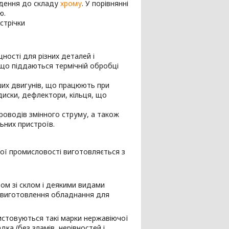
ведення до складу
хрому
. У порівнянні
ю.
стрічки
ності для різних деталей і
що піддаються термічній обробці
ших двигунів, що працюють при
диски, дефлектори, кільця, що
роводів змінного струму, а також
ьних пристроїв.
чної промисловості виготовляється з
зом зі склом і деякими видами
я виготовлення обладнання для
стовуються такі марки нержавіючої
адка (без зламів, нерівностей і