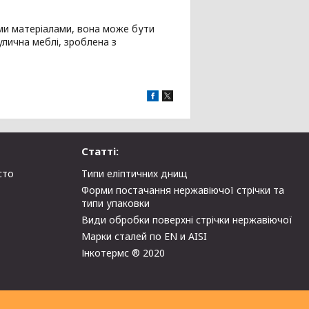
ми матеріалами, вона може бути
улична меблі, зроблена з
Статті:
сто
Типи еліптичних днищ
Форми постачання нержавіючої стрічки та
типи упаковки
Види обробки поверхні стрічки нержавіючої
Марки сталей по EN и AISI
Інкотермс ® 2020