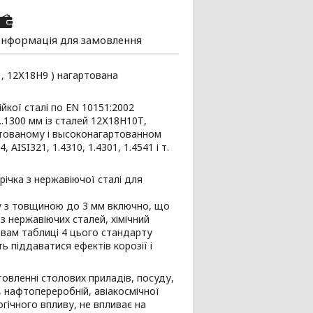
Інформація для замовлення
1, 12Х18Н9 ) нагартована
йкої сталі по EN 10151:2002
.1300 мм із сталей 12Х18Н10Т,
ртованому і высоконагартованном
 AISI321, 1.4310, 1.4301, 1.4541 і т.
(Стрічка з нержавіючої сталі для
у з товщиною до 3 мм включно, що
з нержавіючих сталей, хімічний
овам таблиці 4 цього стандарту
 піддаватися ефектів корозії і
товленні столових приладів, посуду,
й, нафтопереробній, авіакосмічної
ічного впливу, не впливає на