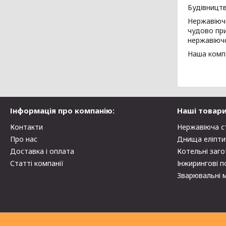
Будівництв
Нержавіюча
чудово при
нержавіючо
Наша компа
Інформація про компанію:
Наші товари
Контакти
Нержавіюча с
Про нас
Днища еліпти
Доставка і оплата
Котельні заго
Статті компанії
Інжирингові п
Зварювальні 