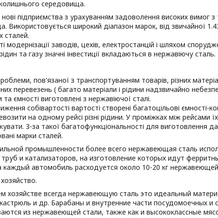
вколишнього середовища.
нові підприємства з урахуванням задоволення високих вимог з
. Використовується широкий діапазон марок, від звичайної 1.43
х сталей.
ті модернізації заводів, цехів, електростанцій і шляхом спору
ідин та газу значні інвестиції вкладаються в нержавіючу сталь.
роблеми, пов'язаної з транспортуванням товарів, різних матеріал
них перевезень ( багато матеріали і рідини надзвичайно небезпе
 та ємності виготовлені з нержавіючої сталі.
иження собівартості вартості створені багатоцільові ємності-ко
возити на одному рейсі різні рідини. У проміжках між рейсами ї
кувати. З-за такої багатофункціональності для виготовлення д
вані марки сталей.
ильной промышленности более всего нержавеющая сталь испол
труб и катализаторов, на изготовление которых идут ферритны
а каждый автомобиль расходуется около 10-20 кг нержавеющей 
хозяйство.
м хозяйстве всегда нержавеющую сталь это идеальный материа
кастрюль и др. Барабаны и внутренние части посудомоечных и 
ваются из нержавеющей стали, также как и высококлассные мяс