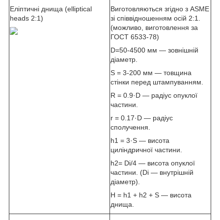
Еліптичні днища (elliptical
Виготовляються згідно з ASME
heads 2:1)
зі співвідношенням осій 2:1.
(можливо, виготовлення за
ГОСТ 6533-78)
D=50-4500 мм — зовнішній
діаметр.
S = 3-200 мм — товщина
стінки перед штампуванням.
R = 0.9·D — радіус опуклої
частини.
r = 0.17·D — радіус
сполучення.
h1 = 3·S — висота
циліндричної частини.
h2= D
i
/4 — висота опуклої
частини. (D
i
— внутрішній
діаметр).
H = h1 + h2 + S — висота
днища.