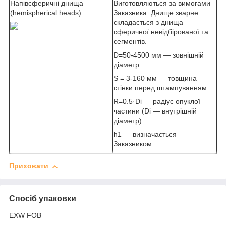
Напівсферичні днища
Виготовляються за вимогами
(hemispherical heads)
Заказника. Днище зварне
складається з днища
сферичної невідбірованої та
сегментів.
D=50-4500 мм — зовнішній
діаметр.
S = 3-160 мм — товщина
стінки перед штампуванням.
R=0.5·D
i
— радіус опуклої
частини (D
i
— внутрішній
діаметр).
h1 — визначається
Заказником.
Приховати
Спосіб упаковки
EXW FOB