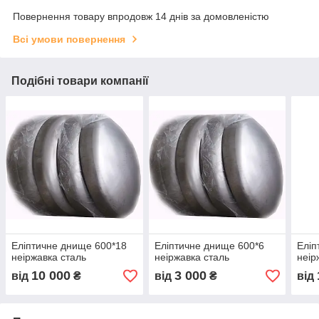
Повернення товару впродовж 14 днів за домовленістю
Всі умови повернення
Подібні товари компанії
Еліптичне днище 600*18
Еліптичне днище 600*6
Еліп
неіржавка сталь
неіржавка сталь
неір
10 000
3 000
від
₴
від
₴
від