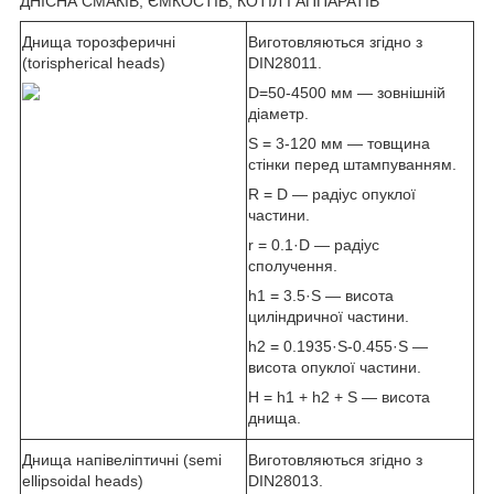
ДНІСНА СМАКІВ, ЄМКОСТІВ, КОТІЛ І АППАРАТІВ
Днища торозферичні
Виготовляються згідно з
(torispherical heads)
DIN28011.
D=50-4500 мм — зовнішній
діаметр.
S = 3-120 мм — товщина
стінки перед штампуванням.
R = D — радіус опуклої
частини.
r = 0.1·D — радіус
сполучення.
h1 = 3.5·S — висота
циліндричної частини.
h2 = 0.1935·S-0.455·S —
висота опуклої частини.
H = h1 + h2 + S — висота
днища.
Днища напівеліптичні (semi
Виготовляються згідно з
ellipsoidal heads)
DIN28013.