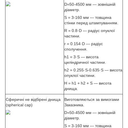
D=50-4500 мм — зовнішній
діаметр.
S = 3-160 мм — товщина
стінки перед штампуванням.
R = 0.8·D — радіус опуклої
частини.
r = 0.154·D — радіус
сполучення.
h1 = 3·S — висота
циліндричної частини.
h2 = 0.255·S-0.635·S — висота
опуклої частини.
H = h1 + h2 + S — висота
днища.
Сферичні не відбірені днища
Виготовляються за вимогами
(spherical cap)
Заказника.
D=50-4500 мм — зовнішній
діаметр.
S = 3-160 мм — товщина