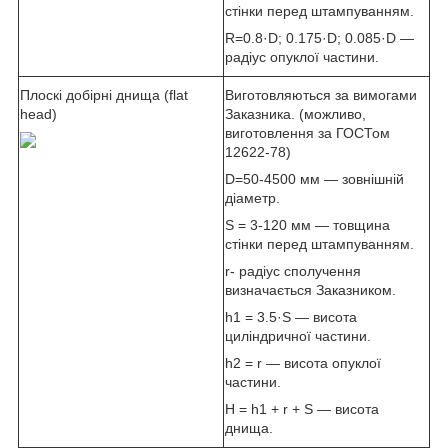
стінки перед штампуванням.
R=0.8·D; 0.175·D; 0.085·D —
радіус опуклої частини.
Плоскі добірні днища (flat
Виготовляються за вимогами
head)
Заказника. (можливо,
виготовлення за ГОСТом
12622-78)
D=50-4500 мм — зовнішній
діаметр.
S = 3-120 мм — товщина
стінки перед штампуванням.
r- радіус сполучення
визначається Заказником.
h1 = 3.5·S — висота
циліндричної частини.
h2 = r — висота опуклої
частини.
H = h1 + r + S — висота
днища.