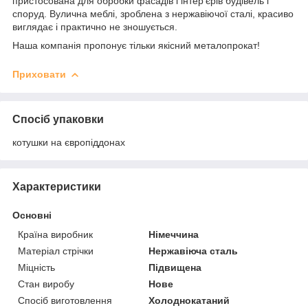
пристосована для обробки фасадів і інтер'єрів будівель і
споруд. Вулична меблі, зроблена з нержавіючої сталі, красиво
виглядає і практично не зношується.
Наша компанія пропонує тільки якісний металопрокат!
Приховати
Спосіб упаковки
котушки на європіддонах
Характеристики
Основні
Країна виробник
Німеччина
Матеріал стрічки
Нержавіюча сталь
Міцність
Підвищена
Стан виробу
Нове
Спосіб виготовлення
Холоднокатаний