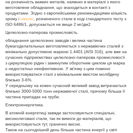
на розчинність важких металів, наявних в матеріалі з якого
виготовлене обладнання, що знаходиться в контакті з
продуктами. Згідно з європейськими рекомендаціями кількість
хрому і
нікелю
, розчиненого стали в ході стандартного тесту з
ISO 6486/1, допускається не вище 2 мг/дм2.
Целюлозно-паперова промисловість.
обладнання целюлозних заводів і велика частина
бумагоделательных виготовляються з нержавіючих сталей з
мінімально допустимою маркою 1.4401 (AISI 316), але вже на
сучасних підприємствах целюлозно-паперова промисловості
з циркуляцією рідин і замкнутим оборотним циклом ця марка
є недостатньо неефективною. У зв'язку з цим повинні
використовуватися сталі з мінімальним вмістом молібдену
близько 3-6%.
У середньому на кожен сучасний великий завод витрачається
близько 3000-5000 тонн нержавіючої сталі, причому більша її
частина припадає на труби.
Електроенергетика.
В атомній енергетиці завжди застосовуються спеціальні,
високолеговані стали, так як вимоги до матеріалів, що
використовуються тут, гранично високі.
Також на сьогоднішній день більша частина енергії у світі