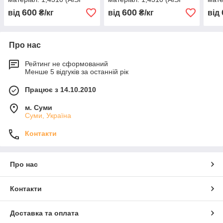
301, 12Х18Н9 )
301, 12Х18Н9 )
301,
600
600
від
₴/кг
від
₴/кг
від
нагартована (тверда)
нагартована (тверда)
нага
Про нас
Рейтинг не сформований
Менше 5 відгуків за останній рік
Працює з 14.10.2010
м. Суми
Суми, Україна
Контакти
Про нас
Контакти
Доставка та оплата