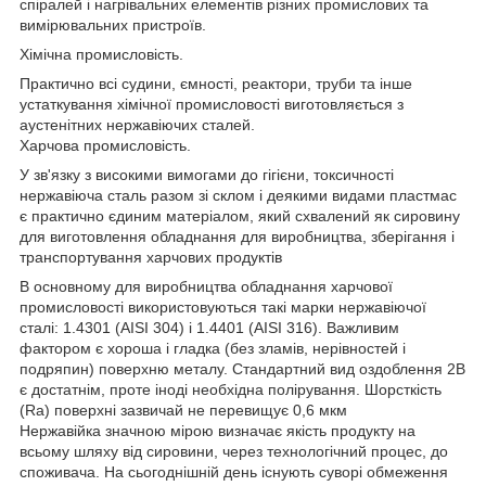
спіралей і нагрівальних елементів різних промислових та
вимірювальних пристроїв.
Хімічна промисловість.
Практично всі судини, ємності, реактори, труби та інше
устаткування хімічної промисловості виготовляється з
аустенітних нержавіючих сталей.
Харчова промисловість.
У зв'язку з високими вимогами до гігієни, токсичності
нержавіюча сталь разом зі склом і деякими видами пластмас
є практично єдиним матеріалом, який схвалений як сировину
для виготовлення обладнання для виробництва, зберігання і
транспортування харчових продуктів
В основному для виробництва обладнання харчової
промисловості використовуються такі марки нержавіючої
сталі: 1.4301 (AISI 304) і 1.4401 (AISI 316). Важливим
фактором є хороша і гладка (без зламів, нерівностей і
подряпин) поверхню металу. Стандартний вид оздоблення 2B
є достатнім, проте іноді необхідна полірування. Шорсткість
(Ra) поверхні зазвичай не перевищує 0,6 мкм
Нержавійка значною мірою визначає якість продукту на
всьому шляху від сировини, через технологічний процес, до
споживача. На сьогоднішній день існують суворі обмеження