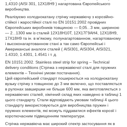
1,4310 (AISI 301, 12Х18Н9 ) нагартована Європейського
виробництва.
Реалізуємо холоднокатану стрічку нержавіючу з корозійно-
стійкої і жаростійкої сталі по EN 10151:2002 провідних
Європейських виробників товщиною — 0,05...3 мм, шириною
— 2...1300 мм із сталей 12Х18Н10Т, 12Х17Г9АН4, 12Х18Н9,
17Х18Н9 та ін. в м'якому, полунагартованном, нагартованому
і высоконагартованном стані а так само Європейські і
Американські аналоги сталей ( AISI301, AISI304, AISI321,
1.4310, 1.4301, 1.4541 і т. д.
EN 10151:2002. Stainless steel strip for spring – Technical
delivery conditions (Стрічка з нержавіючої сталі для пружних
елементів – Технічні умови постачання).
Цей європейський стандарт поширюється на холоднокатану
вузьку стрічку з товщиною до 3 мм включно, що поставляється
в рулонах завширшки не більше 600 мм, яка виготовляється з
нержавіючих сталей, хімічний склад яких наведено в таблиці 1
цього стандарту. Стали відповідають умовам таблиці 4 цього
стандарту використовуються для виробництва пружин і
пружних елементів, які можуть піддаватися ефектів корозії і
короткочасним підвищенням температури.
Стрічка нержавіюча має широкий спектр застосування як в