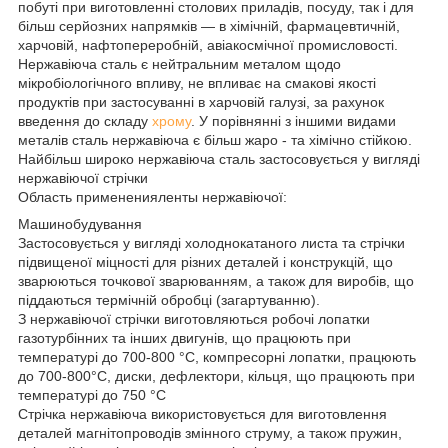
побуті при виготовленні столових приладів, посуду, так і для
більш серйозних напрямків — в хімічній, фармацевтичній,
харчовій, нафтопереробній, авіакосмічної промисловості.
Нержавіюча сталь є нейтральним металом щодо
мікробіологічного впливу, не впливає на смакові якості
продуктів при застосуванні в харчовій галузі, за рахунок
введення до складу
хрому
. У порівнянні з іншими видами
металів сталь нержавіюча є більш жаро - та хімічно стійкою.
Найбільш широко нержавіюча сталь застосовується у вигляді
нержавіючої стрічки
Область примененияленты нержавіючої:
Машинобудування
Застосовується у вигляді холоднокатаного листа та стрічки
підвищеної міцності для різних деталей і конструкцій, що
зварюються точкової зварюванням, а також для виробів, що
піддаються термічній обробці (загартуванню).
З нержавіючої стрічки виготовляються робочі лопатки
газотурбінних та інших двигунів, що працюють при
температурі до 700-800 °С, компресорні лопатки, працюють
до 700-800°С, диски, дефлектори, кільця, що працюють при
температурі до 750 °С
Стрічка нержавіюча використовується для виготовлення
деталей магнітопроводів змінного струму, а також пружин,