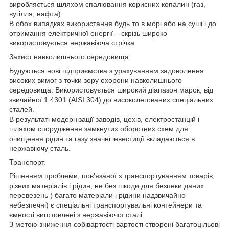
виробляється шляхом спалювання корисних копалин (газ,
вугілля, нафта).
В обох випадках використання будь то в морі або на суші і до
отримання електричної енергії – скрізь широко
використовується нержавіюча стрічка.
Захист навколишнього середовища.
Будуються нові підприємства з урахуванням задоволення
високих вимог з точки зору охорони навколишнього
середовища. Використовується широкий діапазон марок, від
звичайної 1.4301 (AISI 304) до високолегованих спеціальних
сталей.
В результаті модернізації заводів, цехів, електростанцій і
шляхом спорудження замкнутих оборотних схем для
очищення рідин та газу значні інвестиції вкладаються в
нержавіючу сталь.
Транспорт.
Рішенням проблеми, пов'язаної з транспортуванням товарів,
різних матеріалів і рідин, не без шкоди для безпеки даних
перевезень ( багато матеріали і рідини надзвичайно
небезпечні) є спеціальні транспортувальні контейнери та
ємності виготовлені з нержавіючої сталі.
З метою зниження собівартості вартості створені багатоцільові