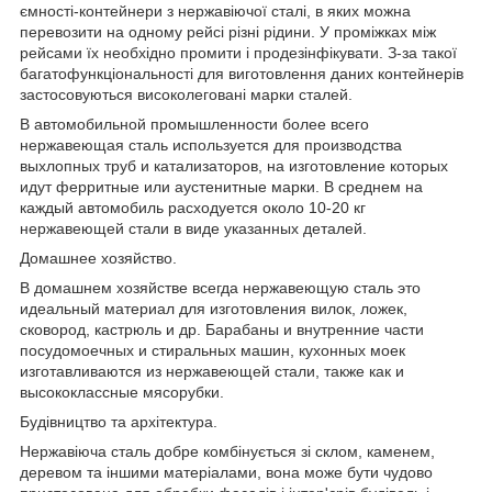
ємності-контейнери з нержавіючої сталі, в яких можна
перевозити на одному рейсі різні рідини. У проміжках між
рейсами їх необхідно промити і продезінфікувати. З-за такої
багатофункціональності для виготовлення даних контейнерів
застосовуються високолеговані марки сталей.
В автомобильной промышленности более всего
нержавеющая сталь используется для производства
выхлопных труб и катализаторов, на изготовление которых
идут ферритные или аустенитные марки. В среднем на
каждый автомобиль расходуется около 10-20 кг
нержавеющей стали в виде указанных деталей.
Домашнее хозяйство.
В домашнем хозяйстве всегда нержавеющую сталь это
идеальный материал для изготовления вилок, ложек,
сковород, кастрюль и др. Барабаны и внутренние части
посудомоечных и стиральных машин, кухонных моек
изготавливаются из нержавеющей стали, также как и
высококлассные мясорубки.
Будівництво та архітектура.
Нержавіюча сталь добре комбінується зі склом, каменем,
деревом та іншими матеріалами, вона може бути чудово