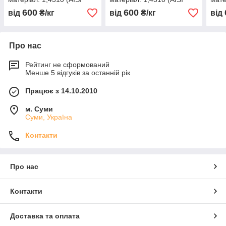
301, 12Х18Н9 )
301, 12Х18Н9 )
301,
600
600
від
₴/кг
від
₴/кг
від
нагартована (тверда)
нагартована (тверда)
нага
Про нас
Рейтинг не сформований
Менше 5 відгуків за останній рік
Працює з 14.10.2010
м. Суми
Суми, Україна
Контакти
Про нас
Контакти
Доставка та оплата