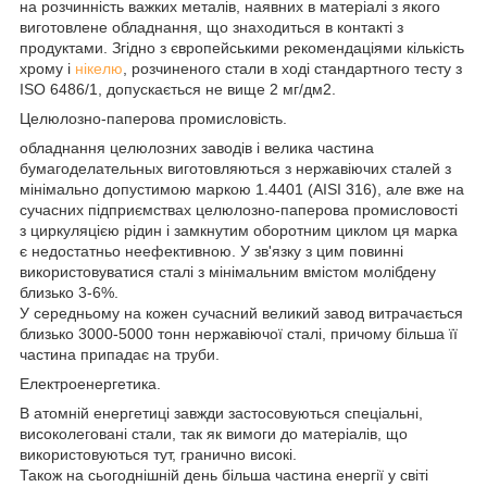
на розчинність важких металів, наявних в матеріалі з якого
виготовлене обладнання, що знаходиться в контакті з
продуктами. Згідно з європейськими рекомендаціями кількість
хрому і
нікелю
, розчиненого стали в ході стандартного тесту з
ISO 6486/1, допускається не вище 2 мг/дм2.
Целюлозно-паперова промисловість.
обладнання целюлозних заводів і велика частина
бумагоделательных виготовляються з нержавіючих сталей з
мінімально допустимою маркою 1.4401 (AISI 316), але вже на
сучасних підприємствах целюлозно-паперова промисловості
з циркуляцією рідин і замкнутим оборотним циклом ця марка
є недостатньо неефективною. У зв'язку з цим повинні
використовуватися сталі з мінімальним вмістом молібдену
близько 3-6%.
У середньому на кожен сучасний великий завод витрачається
близько 3000-5000 тонн нержавіючої сталі, причому більша її
частина припадає на труби.
Електроенергетика.
В атомній енергетиці завжди застосовуються спеціальні,
високолеговані стали, так як вимоги до матеріалів, що
використовуються тут, гранично високі.
Також на сьогоднішній день більша частина енергії у світі