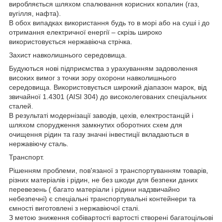
виробляється шляхом спалювання корисних копалин (газ,
вугілля, нафта).
В обох випадках використання будь то в морі або на суші і до
отримання електричної енергії – скрізь широко
використовується нержавіюча стрічка.
Захист навколишнього середовища.
Будуються нові підприємства з урахуванням задоволення
високих вимог з точки зору охорони навколишнього
середовища. Використовується широкий діапазон марок, від
звичайної 1.4301 (AISI 304) до високолегованих спеціальних
сталей.
В результаті модернізації заводів, цехів, електростанцій і
шляхом спорудження замкнутих оборотних схем для
очищення рідин та газу значні інвестиції вкладаються в
нержавіючу сталь.
Транспорт.
Рішенням проблеми, пов'язаної з транспортуванням товарів,
різних матеріалів і рідин, не без шкоди для безпеки даних
перевезень ( багато матеріали і рідини надзвичайно
небезпечні) є спеціальні транспортувальні контейнери та
ємності виготовлені з нержавіючої сталі.
З метою зниження собівартості вартості створені багатоцільові