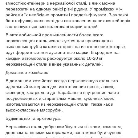
ємності-контейнери з нержавіючої сталі, в яких можна
перевозити на одному рейсі різні рідини. У проміжках між
рейсами їх необхідно промити і продезінфікувати. З-за такої
багатофункціональності для виготовлення даних контейнерів
застосовуються високолеговані марки сталей.
В автомобильной промышленности более всего
нержавеющая сталь используется для производства
выхлопных труб и катализаторов, на изготовление которых
идут ферритные или аустенитные марки. В среднем на
каждый автомобиль расходуется около 10-20 кг
нержавеющей стали в виде указанных деталей.
Домашнее хозяйство.
В домашнем хозяйстве всегда нержавеющую сталь это
идеальный материал для изготовления вилок, ложек,
сковород, кастрюль и др. Барабаны и внутренние части
посудомоечных и стиральных машин, кухонных моек
изготавливаются из нержавеющей стали, также как и
высококлассные мясорубки.
Будівництво та архітектура.
Нержавіюча сталь добре комбінується зі склом, каменем,
деревом та іншими матеріалами, вона може бути чудово