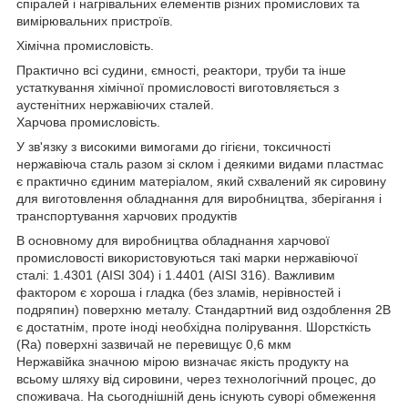
спіралей і нагрівальних елементів різних промислових та
вимірювальних пристроїв.
Хімічна промисловість.
Практично всі судини, ємності, реактори, труби та інше
устаткування хімічної промисловості виготовляється з
аустенітних нержавіючих сталей.
Харчова промисловість.
У зв'язку з високими вимогами до гігієни, токсичності
нержавіюча сталь разом зі склом і деякими видами пластмас
є практично єдиним матеріалом, який схвалений як сировину
для виготовлення обладнання для виробництва, зберігання і
транспортування харчових продуктів
В основному для виробництва обладнання харчової
промисловості використовуються такі марки нержавіючої
сталі: 1.4301 (AISI 304) і 1.4401 (AISI 316). Важливим
фактором є хороша і гладка (без зламів, нерівностей і
подряпин) поверхню металу. Стандартний вид оздоблення 2B
є достатнім, проте іноді необхідна полірування. Шорсткість
(Ra) поверхні зазвичай не перевищує 0,6 мкм
Нержавійка значною мірою визначає якість продукту на
всьому шляху від сировини, через технологічний процес, до
споживача. На сьогоднішній день існують суворі обмеження