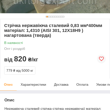
Стрічка нержавіюча сталевий 0,83 мм*400мм
матеріал: 1,4310 (AISI 301, 12Х18Н9 )
нагартована (тверда)
В наявності
Опт і роздріб
820
від
₴/кг
779 ₴
від 5000 кг
Опис
Характеристики
Доставка
Оплата
Умови п
Опис
Нержавіюча сталевий стрічка-стрічка нержавіюча) матеріал: