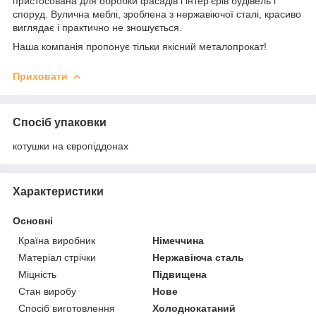
пристосована для обробки фасадів і інтер'єрів будівель і
споруд. Вулична меблі, зроблена з нержавіючої сталі, красиво
виглядає і практично не зношується.
Наша компанія пропонує тільки якісний металопрокат!
Приховати
Спосіб упаковки
котушки на європіддонах
Характеристики
Основні
Країна виробник
Німеччина
Матеріал стрічки
Нержавіюча сталь
Міцність
Підвищена
Стан виробу
Нове
Спосіб виготовлення
Холоднокатаний