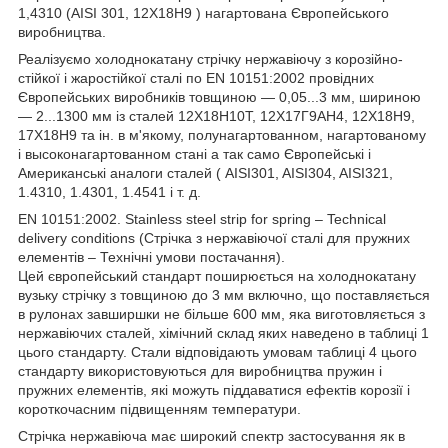
1,4310 (AISI 301, 12Х18Н9 ) нагартована Європейського
виробництва.
Реалізуємо холоднокатану стрічку нержавіючу з корозійно-
стійкої і жаростійкої сталі по EN 10151:2002 провідних
Європейських виробників товщиною — 0,05...3 мм, шириною
— 2...1300 мм із сталей 12Х18Н10Т, 12Х17Г9АН4, 12Х18Н9,
17Х18Н9 та ін. в м'якому, полунагартованном, нагартованому
і высоконагартованном стані а так само Європейські і
Американські аналоги сталей ( AISI301, AISI304, AISI321,
1.4310, 1.4301, 1.4541 і т. д.
EN 10151:2002. Stainless steel strip for spring – Technical
delivery conditions (Стрічка з нержавіючої сталі для пружних
елементів – Технічні умови постачання).
Цей європейський стандарт поширюється на холоднокатану
вузьку стрічку з товщиною до 3 мм включно, що поставляється
в рулонах завширшки не більше 600 мм, яка виготовляється з
нержавіючих сталей, хімічний склад яких наведено в таблиці 1
цього стандарту. Стали відповідають умовам таблиці 4 цього
стандарту використовуються для виробництва пружин і
пружних елементів, які можуть піддаватися ефектів корозії і
короткочасним підвищенням температури.
Стрічка нержавіюча має широкий спектр застосування як в