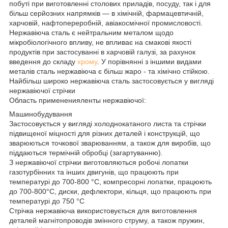
побуті при виготовленні столових приладів, посуду, так і для
більш серйозних напрямків — в хімічній, фармацевтичній,
харчовій, нафтопереробній, авіакосмічної промисловості.
Нержавіюча сталь є нейтральним металом щодо
мікробіологічного впливу, не впливає на смакові якості
продуктів при застосуванні в харчовій галузі, за рахунок
введення до складу
хрому
. У порівнянні з іншими видами
металів сталь нержавіюча є більш жаро - та хімічно стійкою.
Найбільш широко нержавіюча сталь застосовується у вигляді
нержавіючої стрічки
Область примененияленты нержавіючої:
Машинобудування
Застосовується у вигляді холоднокатаного листа та стрічки
підвищеної міцності для різних деталей і конструкцій, що
зварюються точкової зварюванням, а також для виробів, що
піддаються термічній обробці (загартуванню).
З нержавіючої стрічки виготовляються робочі лопатки
газотурбінних та інших двигунів, що працюють при
температурі до 700-800 °С, компресорні лопатки, працюють
до 700-800°С, диски, дефлектори, кільця, що працюють при
температурі до 750 °С
Стрічка нержавіюча використовується для виготовлення
деталей магнітопроводів змінного струму, а також пружин,