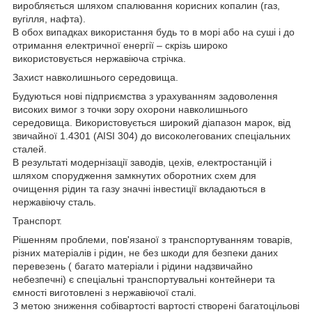
виробляється шляхом спалювання корисних копалин (газ,
вугілля, нафта).
В обох випадках використання будь то в морі або на суші і до
отримання електричної енергії – скрізь широко
використовується нержавіюча стрічка.
Захист навколишнього середовища.
Будуються нові підприємства з урахуванням задоволення
високих вимог з точки зору охорони навколишнього
середовища. Використовується широкий діапазон марок, від
звичайної 1.4301 (AISI 304) до високолегованих спеціальних
сталей.
В результаті модернізації заводів, цехів, електростанцій і
шляхом спорудження замкнутих оборотних схем для
очищення рідин та газу значні інвестиції вкладаються в
нержавіючу сталь.
Транспорт.
Рішенням проблеми, пов'язаної з транспортуванням товарів,
різних матеріалів і рідин, не без шкоди для безпеки даних
перевезень ( багато матеріали і рідини надзвичайно
небезпечні) є спеціальні транспортувальні контейнери та
ємності виготовлені з нержавіючої сталі.
З метою зниження собівартості вартості створені багатоцільові