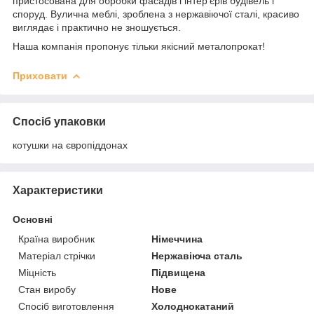
пристосована для обробки фасадів і інтер'єрів будівель і
споруд. Вулична меблі, зроблена з нержавіючої сталі, красиво
виглядає і практично не зношується.
Наша компанія пропонує тільки якісний металопрокат!
Приховати
Спосіб упаковки
котушки на європіддонах
Характеристики
Основні
Країна виробник
Німеччина
Матеріал стрічки
Нержавіюча сталь
Міцність
Підвищена
Стан виробу
Нове
Спосіб виготовлення
Холоднокатаний