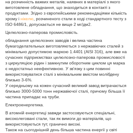
на розчинність важких металів, наявних в матеріалі з якого
виготовлене обладнання, що знаходиться в контакті з
продуктами. Згідно з європейськими рекомендаціями кількість
хрому і
нікелю
, розчиненого стали в ході стандартного тесту з
ISO 6486/1, допускається не вище 2 мг/дм2.
Целюлозно-паперова промисловість.
обладнання целюлозних заводів і велика частина
бумагоделательных виготовляються з нержавіючих сталей з
мінімально допустимою маркою 1.4401 (AISI 316), але вже на
сучасних підприємствах целюлозно-паперова промисловості
з циркуляцією рідин і замкнутим оборотним циклом ця марка
є недостатньо неефективною. У зв'язку з цим повинні
використовуватися сталі з мінімальним вмістом молібдену
близько 3-6%.
У середньому на кожен сучасний великий завод витрачається
близько 3000-5000 тонн нержавіючої сталі, причому більша її
частина припадає на труби.
Електроенергетика.
В атомній енергетиці завжди застосовуються спеціальні,
високолеговані стали, так як вимоги до матеріалів, що
використовуються тут, гранично високі.
Також на сьогоднішній день більша частина енергії у світі