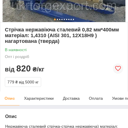
Стрічка нержавіюча сталевий 0,82 мм*400мм
матеріал: 1,4310 (AISI 301, 12Х18Н9 )
нагартована (тверда)
В наявності
Опт і роздріб
820
від
₴/кг
779 ₴
від 5000 кг
Опис
Характеристики
Доставка
Оплата
Умови п
Опис
Нержавіюча сталевий стрічка-стрічка нержавіюча) матеріал: