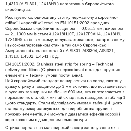
1,4310 (AISI 301, 12Х18Н9 ) нагартована Європейського
виробництва.
Реалізуємо холоднокатану стрічку нержавіючу з корозійно-
стійкої і жаростійкої сталі по EN 10151:2002 провідних
Європейських виробників товщиною — 0,05...3 мм, шириною
— 2...1300 мм із сталей 12Х18Н10Т, 12Х17Г9АН4, 12Х18Н9,
17Х18Н9 та ін. в м'якому, полунагартованном, нагартованому
і высоконагартованном стані а так само Європейські і
Американські аналоги сталей ( AISI301, AISI304, AISI321,
1.4310, 1.4301, 1.4541 і т. д.
EN 10151:2002. Stainless steel strip for spring – Technical
delivery conditions (Стрічка з нержавіючої сталі для пружних
елементів – Технічні умови постачання).
Цей європейський стандарт поширюється на холоднокатану
вузьку стрічку з товщиною до 3 мм включно, що поставляється
в рулонах завширшки не більше 600 мм, яка виготовляється з
нержавіючих сталей, хімічний склад яких наведено в таблиці 1
цього стандарту. Стали відповідають умовам таблиці 4 цього
стандарту використовуються для виробництва пружин і
пружних елементів, які можуть піддаватися ефектів корозії і
короткочасним підвищенням температури.
Стрічка нержавіюча має широкий спектр застосування як в