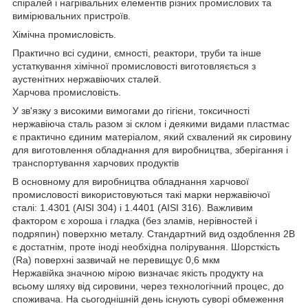
спіралей і нагрівальних елементів різних промислових та
вимірювальних пристроїв.
Хімічна промисловість.
Практично всі судини, ємності, реактори, труби та інше
устаткування хімічної промисловості виготовляється з
аустенітних нержавіючих сталей.
Харчова промисловість.
У зв'язку з високими вимогами до гігієни, токсичності
нержавіюча сталь разом зі склом і деякими видами пластмас
є практично єдиним матеріалом, який схвалений як сировину
для виготовлення обладнання для виробництва, зберігання і
транспортування харчових продуктів
В основному для виробництва обладнання харчової
промисловості використовуються такі марки нержавіючої
сталі: 1.4301 (AISI 304) і 1.4401 (AISI 316). Важливим
фактором є хороша і гладка (без зламів, нерівностей і
подряпин) поверхню металу. Стандартний вид оздоблення 2B
є достатнім, проте іноді необхідна полірування. Шорсткість
(Ra) поверхні зазвичай не перевищує 0,6 мкм
Нержавійка значною мірою визначає якість продукту на
всьому шляху від сировини, через технологічний процес, до
споживача. На сьогоднішній день існують суворі обмеження