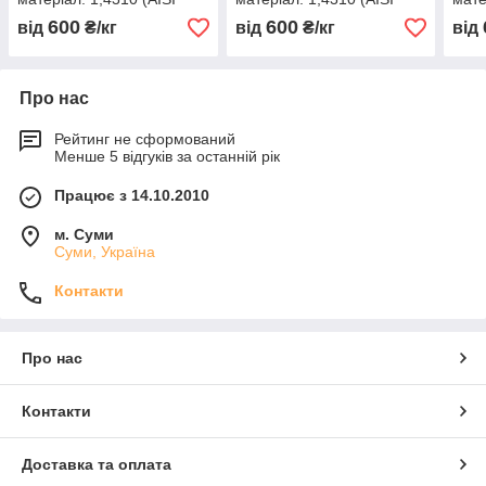
301, 12Х18Н9 )
301, 12Х18Н9 )
301,
600
600
від
₴/кг
від
₴/кг
від
нагартована (тверда)
нагартована (тверда)
нага
Про нас
Рейтинг не сформований
Менше 5 відгуків за останній рік
Працює з 14.10.2010
м. Суми
Суми, Україна
Контакти
Про нас
Контакти
Доставка та оплата