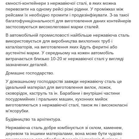
ємності-контейнери з нержавіючої сталі, в яких можна
перевозити на одному рейсі різні рідини. У проміжках між
рейсами їх необхідно промити і продезінфікувати. З-за такої
багатофункціональності для виготовлення даних контейнерів
застосовуються високолеговані марки сталей.
В автомобільній промисловості найбільше нержавіюча сталь
використовується для виробництва вихлопних труб і
каталізаторів, на виготовлення яких йдуть феритні або
аустенітні марки. У середньому на кожен автомобіль
витрачається близько 10-20 кг нержавіючої сталі у вигляді
зазначених деталей.
Домашнє господарство.
У домашньому господарстві завжди нержавіючу сталь це
ідеальний матеріал для виготовлення вилок, ложок,
сковорідок, каструль та ін. Барабани і внутрішні частини
посудомийних і пральних машин, кухонних мийок
виготовляються з нержавіючої сталі, також як і висококласні
м'ясорубки.
Будівництво та архітектура.
Нержавіюча сталь добре комбінується зі склом, каменем,
деревом та іншими матеріалами, вона може бути чудово