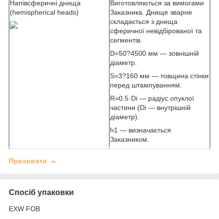
Напівсферичні днища
Виготовляються за вимогами
(hemispherical heads)
Заказника. Днище зварне
складається з днища
сферичної невідбірованої та
сегментів.
D=50?4500 мм — зовнішній
діаметр.
S=3?160 мм — товщина стінки
перед штампуванням.
R=0.5·D
i
— радіус опуклої
частини (D
i
— внутрішній
діаметр).
h1 — визначається
Заказником.
Приховати
Спосіб упаковки
EXW FOB