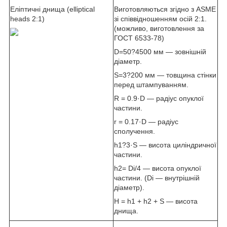
Еліптичні днища (elliptical
Виготовляються згідно з ASME
heads 2:1)
зі співвідношенням осій 2:1.
(можливо, виготовлення за
ГОСТ 6533-78)
D=50?4500 мм — зовнішній
діаметр.
S=3?200 мм — товщина стінки
перед штампуванням.
R = 0.9·D — радіус опуклої
частини.
r = 0.17·D — радіус
сполучення.
h1?3·S — висота циліндричної
частини.
h2= D
i
/4 — висота опуклої
частини. (D
i
— внутрішній
діаметр).
H = h1 + h2 + S — висота
днища.