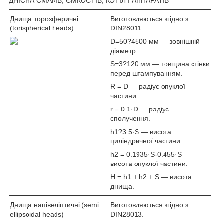
ДНІСНА СМАКІВ, ЄМКОСТІВ, КОТІЛ І АППАРАТІВ
Днища торозферичні
Виготовляються згідно з
(torispherical heads)
DIN28011.
D=50?4500 мм — зовнішній
діаметр.
S=3?120 мм — товщина стінки
перед штампуванням.
R = D — радіус опуклої
частини.
r = 0.1·D — радіус
сполучення.
h1?3.5·S — висота
циліндричної частини.
h2 = 0.1935·S-0.455·S —
висота опуклої частини.
H = h1 + h2 + S — висота
днища.
Днища напівеліптичні (semi
Виготовляються згідно з
ellipsoidal heads)
DIN28013.