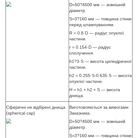
D=50?4500 мм — зовнішній
діаметр.
S=3?160 мм — товщина стінки
перед штампуванням.
R = 0.8·D — радіус опуклої
частини.
r = 0.154·D — радіус
сполучення.
h1?3·S — висота циліндричної
частини.
h2 = 0.255·S-0.635·S — висота
опуклої частини.
H = h1 + h2 + S — висота
днища.
Сферичні не відбірені днища
Виготовляються за вимогами
(spherical cap)
Заказника.
D=50?4500 мм — зовнішній
діаметр.
S=3?160 мм — товщина стінки