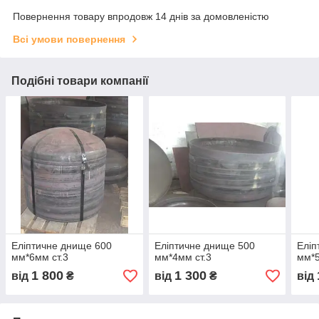
Повернення товару впродовж 14 днів за домовленістю
Всі умови повернення
Подібні товари компанії
Еліптичне днище 600
Еліптичне днище 500
Елі
мм*6мм ст.3
мм*4мм ст.3
мм*5
1 800
1 300
від
₴
від
₴
від