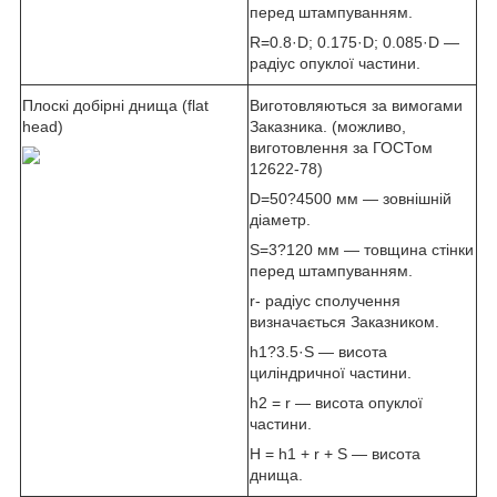
перед штампуванням.
R=0.8·D; 0.175·D; 0.085·D —
радіус опуклої частини.
Плоскі добірні днища (flat
Виготовляються за вимогами
head)
Заказника. (можливо,
виготовлення за ГОСТом
12622-78)
D=50?4500 мм — зовнішній
діаметр.
S=3?120 мм — товщина стінки
перед штампуванням.
r- радіус сполучення
визначається Заказником.
h1?3.5·S — висота
циліндричної частини.
h2 = r — висота опуклої
частини.
H = h1 + r + S — висота
днища.