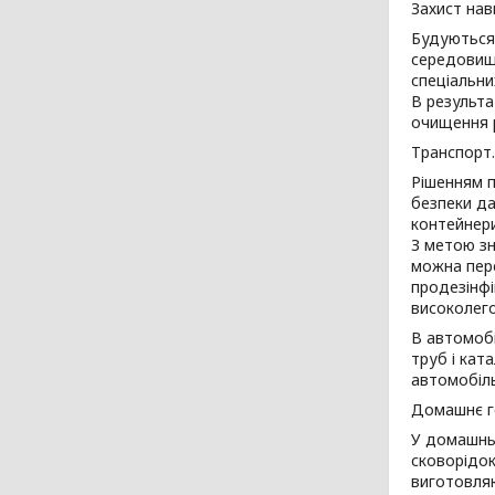
Захист на
Будуються 
середовища
спеціальни
В результа
очищення р
Транспорт.
Рішенням п
безпеки да
контейнери
З метою зн
можна пере
продезінфі
високолего
В автомобі
труб і кат
автомобіль
Домашнє г
У домашньо
сковорідок
виготовляю