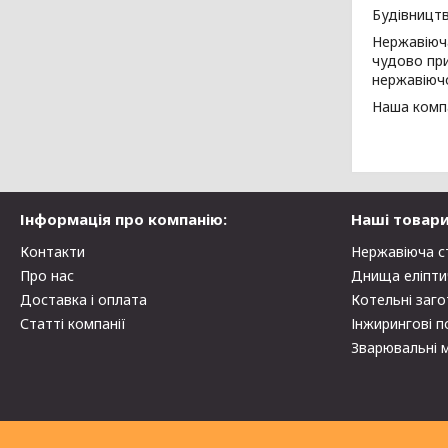
Будівництв
Нержавіюча
чудово при
нержавіючо
Наша компа
Інформація про компанію:
Наші товари
Контакти
Нержавіюча с
Про нас
Днища еліпти
Доставка і оплата
Котельні заго
Статті компанії
Інжирингові п
Зварювальні 