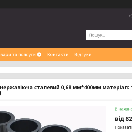
+
вари та полсуги
Контакти
Відгуки
 нержавіюча сталевий 0,68 мм*400мм матеріал: 1,
)
В наявно
від
82
Показати