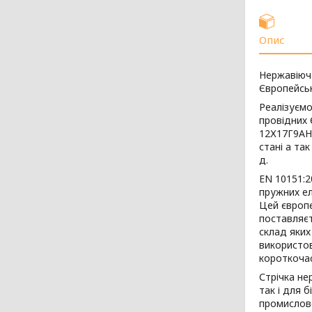
Опис
Нержавіюча
Європейсь
Реалізуємо
провідних 
12Х17Г9АН4
стані а так
д.
EN 10151:20
пружних ел
Цей європ
поставляєт
склад яких
використов
короткоча
Стрічка не
так і для 
промислово