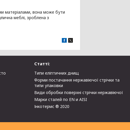
ми матеріалами, вона може бути
улична меблі, зроблена з
Статті:
сто
Типи еліптичних днищ
Форми постачання нержавіючої стрічки та
типи упаковки
Види обробки поверхні стрічки нержавіючої
Марки сталей по EN и AISI
Інкотермс ® 2020