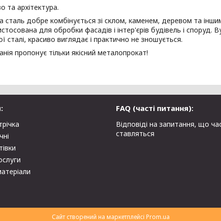
о та архітектура.
 сталь добре комбінується зі склом, каменем, деревом та інши
стосована для обробки фасадів і інтер'єрів будівель і споруд. В
ї сталі, красиво виглядає і практично не зношується.
нія пропонує тільки якісний металопрокат!
:
FAQ (часті питання):
трічка
Відповіді на запитання, що ча
ставляться
чні
тівки
ослуги
матеріали
Сайт створений на маркетплейсі
Prom.ua