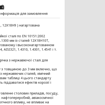
Інформація для замовлення
1, 12Х18Н9 ) нагартована
йкої сталі по EN 10151:2002
.1300 мм із сталей 12Х18Н10Т,
ртованому і высоконагартованном
 AISI321, 1.4310, 1.4301, 1.4541 і т.
(Стрічка з нержавіючої сталі для
у з товщиною до 3 мм включно, що
з нержавіючих сталей, хімічний
овам таблиці 4 цього стандарту
 піддаватися ефектів корозії і
товленні столових приладів, посуду,
й, нафтопереробній, авіакосмічної
ічного впливу, не впливає на