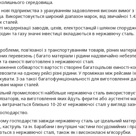
вколишнього середовища.
нові підприємства з урахуванням задоволення високих вимог з
. Використовується широкий діапазон марок, від звичайної 1.43
х сталей.
ті модернізації заводів, цехів, електростанцій і шляхом спору
ідин та газу значні інвестиції вкладаються в нержавіючу сталь.
роблеми, пов'язаної з транспортуванням товарів, різних матеріал
них перевезень ( багато матеріали і рідини надзвичайно небезпе
 та ємності виготовлені з нержавіючої сталі.
иження собівартості вартості створені багатоцільові ємності-ко
возити на одному рейсі різні рідини. У проміжках між рейсами ї
кувати. З-за такої багатофункціональності для виготовлення д
вані марки сталей.
льній промисловості найбільше нержавіюча сталь використову
алізаторів, на виготовлення яких йдуть феритні або аустенітні 
 витрачається близько 10-20 кг нержавіючої сталі у вигляді заз
осподарство.
му господарстві завжди нержавіючу сталь це ідеальний матері
, каструль та ін. Барабани і внутрішні частини посудомийних і п
ться з нержавіючої сталі, також як і висококласні м'ясорубки.