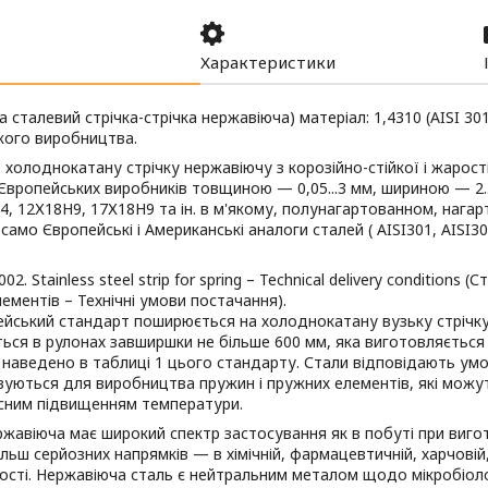
Характеристики
 сталевий стрічка-стрічка нержавіюча) матеріал: 1,4310 (AISI 30
кого виробництва.
 холоднокатану стрічку нержавіючу з корозійно-стійкої і жарості
Європейських виробників товщиною — 0,05...3 мм, шириною — 2..
, 12Х18Н9, 17Х18Н9 та ін. в м'якому, полунагартованном, нага
 само Європейські і Американські аналоги сталей ( AISI301, AISI304,
02. Stainless steel strip for spring – Technical delivery conditions 
ементів – Технічні умови постачання).
ейський стандарт поширюється на холоднокатану вузьку стрічк
ься в рулонах завширшки не більше 600 мм, яка виготовляється 
 наведено в таблиці 1 цього стандарту. Стали відповідають ум
уються для виробництва пружин і пружних елементів, які можуть
сним підвищенням температури.
ржавіюча має широкий спектр застосування як в побуті при виго
більш серйозних напрямків — в хімічній, фармацевтичній, харчові
сті. Нержавіюча сталь є нейтральним металом щодо мікробіолог