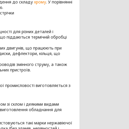
ведення до складу
хрому
. У порівнянні
ю.
стрічки
ності для різних деталей і
що піддаються термічній обробці
ших двигунів, що працюють при
диски, дефлектори, кільця, що
роводів змінного струму, а також
ьних пристроїв.
чної промисловості виготовляється з
зом зі склом і деякими видами
я виготовлення обладнання для
стовуються такі марки нержавіючої
адка (без зламів, нерівностей і