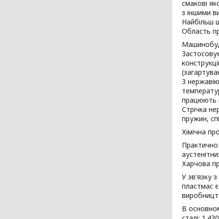
смакові як
з іншими в
Найбільш ш
Область п
Машинобу
Застосовує
конструкці
(загартува
З нержавію
температур
працюють п
Стрічка не
пружин, сп
Хімічна пр
Практично 
аустенітни
Харчова пр
У зв'язку 
пластмас є
виробництв
В основно
сталі: 1.43