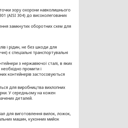
 точки зору охорони навколишнього
01 (AISI 304) до високолегованих
дження замкнутих оборотних схем для
ів і рідин, не без шкоди для
чні) є спеціальні транспортувальні
нтейнери з нержавіючої сталі, в яких
х необхідно промити і
аних контейнерів застосовуються
ється для виробництва вихлопних
марки. У середньому на кожен
начених деталей.
ал для виготовлення вилок, ложок,
ральних машин, кухонних мийок