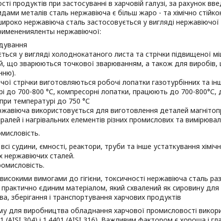
ості продуктів при застосуванні в харчовій галузі, за рахунок в
идами металів сталь нержавіюча є більш жаро - та хімічно стійко
ироко нержавіюча сталь застосовується у вигляді нержавіючої 
римененияленты нержавіючої:
дування
ться у вигляді холоднокатаного листа та стрічки підвищеної міц
й, що зварюються точкової зварюванням, а також для виробів, 
нню).
чої стрічки виготовляються робочі лопатки газотурбінних та ін
і до 700-800 °С, компресорні лопатки, працюють до 700-800°С, 
ри температурі до 750 °С
ржавіюча використовується для виготовлення деталей магнітоп
іралей і нагрівальних елементів різних промислових та вимірювал
омисловість.
всі судини, ємності, реактори, труби та інше устаткування хімі
х нержавіючих сталей.
омисловість.
з високими вимогами до гігієни, токсичності нержавіюча сталь ра
 практично єдиним матеріалом, який схвалений як сировину дл
а, зберігання і транспортування харчових продуктів
му для виробництва обладнання харчової промисловості викори
01 (AISI 304) і 1.4401 (AISI 316). Важливим фактором є хороша і гл