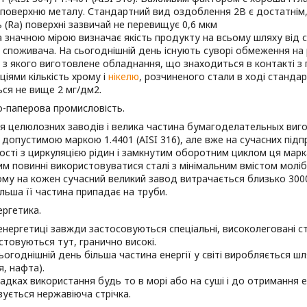
поверхню металу. Стандартний вид оздоблення 2B є достатнім, 
 (Ra) поверхні зазвичай не перевищує 0,6 мкм
 значною мірою визначає якість продукту на всьому шляху від с
 споживача. На сьогоднішній день існують суворі обмеження на 
і з якого виготовлене обладнання, що знаходиться в контакті з
іями кількість хрому і
нікелю
, розчиненого стали в ході стандар
ся не вище 2 мг/дм2.
-паперова промисловість.
 целюлозних заводів і велика частина бумагоделательных виго
 допустимою маркою 1.4401 (AISI 316), але вже на сучасних пі
сті з циркуляцією рідин і замкнутим оборотним циклом ця мар
цим повинні використовуватися сталі з мінімальним вмістом молі
му на кожен сучасний великий завод витрачається близько 3000
льша її частина припадає на труби.
ргетика.
енергетиці завжди застосовуються спеціальні, високолеговані ст
товуються тут, гранично високі.
ьогоднішній день більша частина енергії у світі виробляється 
ля, нафта).
адках використання будь то в морі або на суші і до отримання е
ується нержавіюча стрічка.