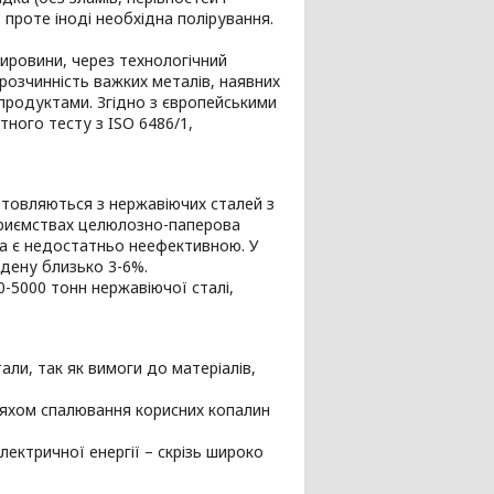
проте іноді необхідна полірування.
ировини, через технологічний
розчинність важких металів, наявних
 продуктами. Згідно з європейськими
тного тесту з ISO 6486/1,
товляються з нержавіючих сталей з
дприємствах целюлозно-паперова
ка є недостатньо неефективною. У
бдену близько 3-6%.
-5000 тонн нержавіючої сталі,
али, так як вимоги до матеріалів,
шляхом спалювання корисних копалин
лектричної енергії – скрізь широко