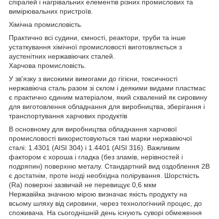
спіралей і нагрівальних елементів різних промислових та
вимірювальних пристроїв.
Хімічна промисловість.
Практично всі судини, ємності, реактори, труби та інше
устаткування хімічної промисловості виготовляється з
аустенітних нержавіючих сталей.
Харчова промисловість.
У зв'язку з високими вимогами до гігієни, токсичності
нержавіюча сталь разом зі склом і деякими видами пластмас
є практично єдиним матеріалом, який схвалений як сировину
для виготовлення обладнання для виробництва, зберігання і
транспортування харчових продуктів
В основному для виробництва обладнання харчової
промисловості використовуються такі марки нержавіючої
сталі: 1.4301 (AISI 304) і 1.4401 (AISI 316). Важливим
фактором є хороша і гладка (без зламів, нерівностей і
подряпин) поверхню металу. Стандартний вид оздоблення 2B
є достатнім, проте іноді необхідна полірування. Шорсткість
(Ra) поверхні зазвичай не перевищує 0,6 мкм
Нержавійка значною мірою визначає якість продукту на
всьому шляху від сировини, через технологічний процес, до
споживача. На сьогоднішній день існують суворі обмеження