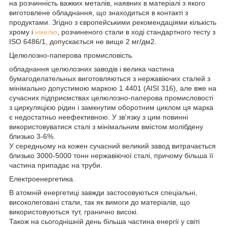
на розчинність важких металів, наявних в матеріалі з якого
виготовлене обладнання, що знаходиться в контакті з
продуктами. Згідно з європейськими рекомендаціями кількість
хрому і
нікелю
, розчиненого стали в ході стандартного тесту з
ISO 6486/1, допускається не вище 2 мг/дм2.
Целюлозно-паперова промисловість.
обладнання целюлозних заводів і велика частина
бумагоделательных виготовляються з нержавіючих сталей з
мінімально допустимою маркою 1.4401 (AISI 316), але вже на
сучасних підприємствах целюлозно-паперова промисловості
з циркуляцією рідин і замкнутим оборотним циклом ця марка
є недостатньо неефективною. У зв'язку з цим повинні
використовуватися сталі з мінімальним вмістом молібдену
близько 3-6%.
У середньому на кожен сучасний великий завод витрачається
близько 3000-5000 тонн нержавіючої сталі, причому більша її
частина припадає на труби.
Електроенергетика.
В атомній енергетиці завжди застосовуються спеціальні,
високолеговані стали, так як вимоги до матеріалів, що
використовуються тут, гранично високі.
Також на сьогоднішній день більша частина енергії у світі