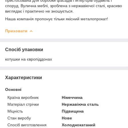
пристосована для обробки фасадів і інтер'єрів будівель і
споруд. Вулична меблі, зроблена з нержавіючої сталі, красиво
виглядає і практично не зношується.
Наша компанія пропонує тільки якісний металопрокат!
Приховати
Спосіб упаковки
котушки на європіддонах
Характеристики
Основні
Країна виробник
Німеччина
Матеріал стрічки
Нержавіюча сталь
Міцність
Підвищена
Стан виробу
Нове
Спосіб виготовлення
Холоднокатаний