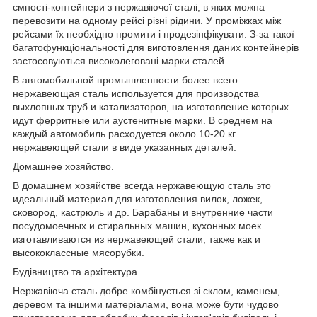
ємності-контейнери з нержавіючої сталі, в яких можна
перевозити на одному рейсі різні рідини. У проміжках між
рейсами їх необхідно промити і продезінфікувати. З-за такої
багатофункціональності для виготовлення даних контейнерів
застосовуються високолеговані марки сталей.
В автомобильной промышленности более всего
нержавеющая сталь используется для производства
выхлопных труб и катализаторов, на изготовление которых
идут ферритные или аустенитные марки. В среднем на
каждый автомобиль расходуется около 10-20 кг
нержавеющей стали в виде указанных деталей.
Домашнее хозяйство.
В домашнем хозяйстве всегда нержавеющую сталь это
идеальный материал для изготовления вилок, ложек,
сковород, кастрюль и др. Барабаны и внутренние части
посудомоечных и стиральных машин, кухонных моек
изготавливаются из нержавеющей стали, также как и
высококлассные мясорубки.
Будівництво та архітектура.
Нержавіюча сталь добре комбінується зі склом, каменем,
деревом та іншими матеріалами, вона може бути чудово