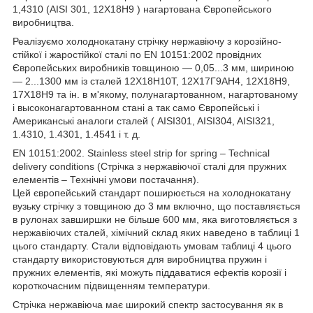
1,4310 (AISI 301, 12Х18Н9 ) нагартована Європейського
виробництва.
Реалізуємо холоднокатану стрічку нержавіючу з корозійно-
стійкої і жаростійкої сталі по EN 10151:2002 провідних
Європейських виробників товщиною — 0,05...3 мм, шириною
— 2...1300 мм із сталей 12Х18Н10Т, 12Х17Г9АН4, 12Х18Н9,
17Х18Н9 та ін. в м'якому, полунагартованном, нагартованому
і высоконагартованном стані а так само Європейські і
Американські аналоги сталей ( AISI301, AISI304, AISI321,
1.4310, 1.4301, 1.4541 і т. д.
EN 10151:2002. Stainless steel strip for spring – Technical
delivery conditions (Стрічка з нержавіючої сталі для пружних
елементів – Технічні умови постачання).
Цей європейський стандарт поширюється на холоднокатану
вузьку стрічку з товщиною до 3 мм включно, що поставляється
в рулонах завширшки не більше 600 мм, яка виготовляється з
нержавіючих сталей, хімічний склад яких наведено в таблиці 1
цього стандарту. Стали відповідають умовам таблиці 4 цього
стандарту використовуються для виробництва пружин і
пружних елементів, які можуть піддаватися ефектів корозії і
короткочасним підвищенням температури.
Стрічка нержавіюча має широкий спектр застосування як в