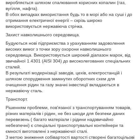
виробляється шляхом спалювання корисних копалин (газ,
вугілля, нафта).
В обох випадках використання будь то в морі або на суші і до
отримання електричної енергії – скрізь широко
використовується нержавіюча стрічка.
Захист навколишнього середовища.
Будуються нові підприємства з урахуванням задоволення
високих вимог з точки зору охорони навколишнього
середовища. Використовується широкий діапазон марок, від
звичайної 1.4301 (AISI 304) до високолегованих спеціальних
сталей.
В результаті модернізації заводів, цехів, електростанцій і
шляхом спорудження замкнутих оборотних схем для
очищення рідин та газу значні інвестиції вкладаються в
нержавіючу сталь.
Транспорт.
Рішенням проблеми, пов'язаної з транспортуванням товарів,
різних матеріалів і рідин, не без шкоди для безпеки даних
перевезень ( багато матеріали і рідини надзвичайно
небезпечні) є спеціальні транспортувальні контейнери та
ємності виготовлені з нержавіючої сталі.
З метою зниження собівартості вартості створені багатоцільові