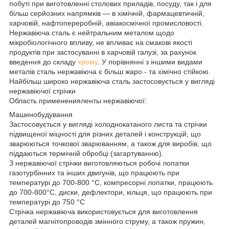
побуті при виготовленні столових приладів, посуду, так і для
більш серйозних напрямків — в хімічній, фармацевтичній,
харчовій, нафтопереробній, авіакосмічної промисловості.
Нержавіюча сталь є нейтральним металом щодо
мікробіологічного впливу, не впливає на смакові якості
продуктів при застосуванні в харчовій галузі, за рахунок
введення до складу
хрому
. У порівнянні з іншими видами
металів сталь нержавіюча є більш жаро - та хімічно стійкою.
Найбільш широко нержавіюча сталь застосовується у вигляді
нержавіючої стрічки
Область примененияленты нержавіючої:
Машинобудування
Застосовується у вигляді холоднокатаного листа та стрічки
підвищеної міцності для різних деталей і конструкцій, що
зварюються точкової зварюванням, а також для виробів, що
піддаються термічній обробці (загартуванню).
З нержавіючої стрічки виготовляються робочі лопатки
газотурбінних та інших двигунів, що працюють при
температурі до 700-800 °С, компресорні лопатки, працюють
до 700-800°С, диски, дефлектори, кільця, що працюють при
температурі до 750 °С
Стрічка нержавіюча використовується для виготовлення
деталей магнітопроводів змінного струму, а також пружин,