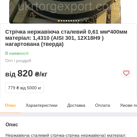
Стрічка нержавіюча сталевий 0,61 мм*400мм
матеріал: 1,4310 (AISI 301, 12Х18Н9 )
нагартована (тверда)
В наявності
Опт і роздріб
820
від
₴/кг
779 ₴
від 5000 кг
Опис
Характеристики
Доставка
Оплата
Умови п
Опис
Нержавіюча сталевий стрічка-стрічка нержавіюча) матеріал: