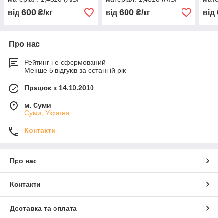
301, 12Х18Н9 )
301, 12Х18Н9 )
301,
600
600
від
₴/кг
від
₴/кг
від
нагартована (тверда)
нагартована (тверда)
нага
Про нас
Рейтинг не сформований
Менше 5 відгуків за останній рік
Працює з 14.10.2010
м. Суми
Суми, Україна
Контакти
Про нас
Контакти
Доставка та оплата