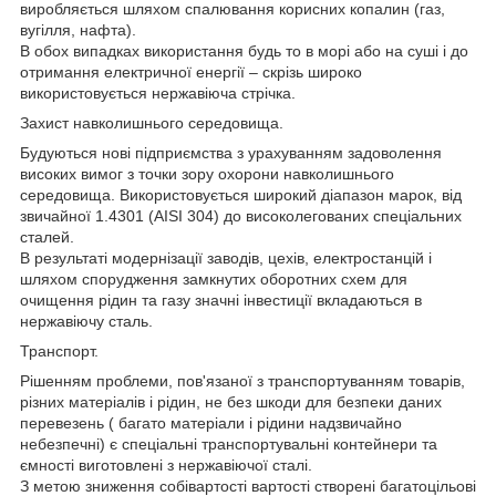
виробляється шляхом спалювання корисних копалин (газ,
вугілля, нафта).
В обох випадках використання будь то в морі або на суші і до
отримання електричної енергії – скрізь широко
використовується нержавіюча стрічка.
Захист навколишнього середовища.
Будуються нові підприємства з урахуванням задоволення
високих вимог з точки зору охорони навколишнього
середовища. Використовується широкий діапазон марок, від
звичайної 1.4301 (AISI 304) до високолегованих спеціальних
сталей.
В результаті модернізації заводів, цехів, електростанцій і
шляхом спорудження замкнутих оборотних схем для
очищення рідин та газу значні інвестиції вкладаються в
нержавіючу сталь.
Транспорт.
Рішенням проблеми, пов'язаної з транспортуванням товарів,
різних матеріалів і рідин, не без шкоди для безпеки даних
перевезень ( багато матеріали і рідини надзвичайно
небезпечні) є спеціальні транспортувальні контейнери та
ємності виготовлені з нержавіючої сталі.
З метою зниження собівартості вартості створені багатоцільові