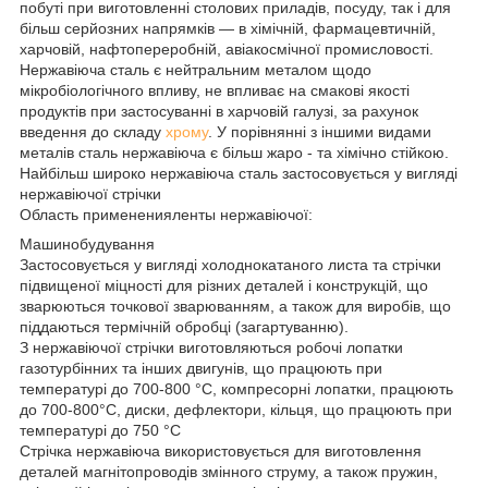
побуті при виготовленні столових приладів, посуду, так і для
більш серйозних напрямків — в хімічній, фармацевтичній,
харчовій, нафтопереробній, авіакосмічної промисловості.
Нержавіюча сталь є нейтральним металом щодо
мікробіологічного впливу, не впливає на смакові якості
продуктів при застосуванні в харчовій галузі, за рахунок
введення до складу
хрому
. У порівнянні з іншими видами
металів сталь нержавіюча є більш жаро - та хімічно стійкою.
Найбільш широко нержавіюча сталь застосовується у вигляді
нержавіючої стрічки
Область примененияленты нержавіючої:
Машинобудування
Застосовується у вигляді холоднокатаного листа та стрічки
підвищеної міцності для різних деталей і конструкцій, що
зварюються точкової зварюванням, а також для виробів, що
піддаються термічній обробці (загартуванню).
З нержавіючої стрічки виготовляються робочі лопатки
газотурбінних та інших двигунів, що працюють при
температурі до 700-800 °С, компресорні лопатки, працюють
до 700-800°С, диски, дефлектори, кільця, що працюють при
температурі до 750 °С
Стрічка нержавіюча використовується для виготовлення
деталей магнітопроводів змінного струму, а також пружин,