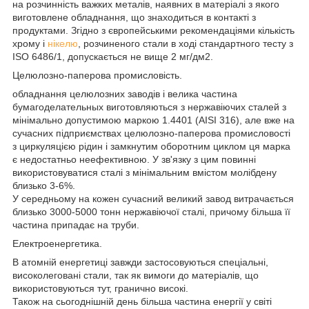
на розчинність важких металів, наявних в матеріалі з якого
виготовлене обладнання, що знаходиться в контакті з
продуктами. Згідно з європейськими рекомендаціями кількість
хрому і
нікелю
, розчиненого стали в ході стандартного тесту з
ISO 6486/1, допускається не вище 2 мг/дм2.
Целюлозно-паперова промисловість.
обладнання целюлозних заводів і велика частина
бумагоделательных виготовляються з нержавіючих сталей з
мінімально допустимою маркою 1.4401 (AISI 316), але вже на
сучасних підприємствах целюлозно-паперова промисловості
з циркуляцією рідин і замкнутим оборотним циклом ця марка
є недостатньо неефективною. У зв'язку з цим повинні
використовуватися сталі з мінімальним вмістом молібдену
близько 3-6%.
У середньому на кожен сучасний великий завод витрачається
близько 3000-5000 тонн нержавіючої сталі, причому більша її
частина припадає на труби.
Електроенергетика.
В атомній енергетиці завжди застосовуються спеціальні,
високолеговані стали, так як вимоги до матеріалів, що
використовуються тут, гранично високі.
Також на сьогоднішній день більша частина енергії у світі