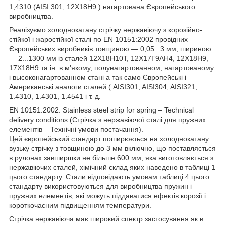
1,4310 (AISI 301, 12Х18Н9 ) нагартована Європейського
виробництва.
Реалізуємо холоднокатану стрічку нержавіючу з корозійно-
стійкої і жаростійкої сталі по EN 10151:2002 провідних
Європейських виробників товщиною — 0,05...3 мм, шириною
— 2...1300 мм із сталей 12Х18Н10Т, 12Х17Г9АН4, 12Х18Н9,
17Х18Н9 та ін. в м'якому, полунагартованном, нагартованому
і высоконагартованном стані а так само Європейські і
Американські аналоги сталей ( AISI301, AISI304, AISI321,
1.4310, 1.4301, 1.4541 і т. д.
EN 10151:2002. Stainless steel strip for spring – Technical
delivery conditions (Стрічка з нержавіючої сталі для пружних
елементів – Технічні умови постачання).
Цей європейський стандарт поширюється на холоднокатану
вузьку стрічку з товщиною до 3 мм включно, що поставляється
в рулонах завширшки не більше 600 мм, яка виготовляється з
нержавіючих сталей, хімічний склад яких наведено в таблиці 1
цього стандарту. Стали відповідають умовам таблиці 4 цього
стандарту використовуються для виробництва пружин і
пружних елементів, які можуть піддаватися ефектів корозії і
короткочасним підвищенням температури.
Стрічка нержавіюча має широкий спектр застосування як в