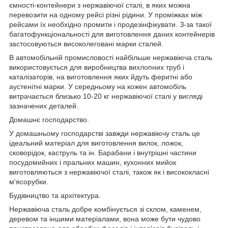
ємності-контейнери з нержавіючої сталі, в яких можна
перевозити на одному рейсі різні рідини. У проміжках між
рейсами їх необхідно промити і продезінфікувати. З-за такої
багатофункціональності для виготовлення даних контейнерів
застосовуються високолеговані марки сталей.
В автомобільній промисловості найбільше нержавіюча сталь
використовується для виробництва вихлопних труб і
каталізаторів, на виготовлення яких йдуть феритні або
аустенітні марки. У середньому на кожен автомобіль
витрачається близько 10-20 кг нержавіючої сталі у вигляді
зазначених деталей.
Домашнє господарство.
У домашньому господарстві завжди нержавіючу сталь це
ідеальний матеріал для виготовлення вилок, ложок,
сковорідок, каструль та ін. Барабани і внутрішні частини
посудомийних і пральних машин, кухонних мийок
виготовляються з нержавіючої сталі, також як і висококласні
м'ясорубки.
Будівництво та архітектура.
Нержавіюча сталь добре комбінується зі склом, каменем,
деревом та іншими матеріалами, вона може бути чудово