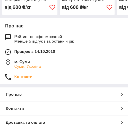
301, 12Х18Н9 )
301, 12Х18Н9 )
301,
600
600
від
₴/кг
від
₴/кг
від
нагартована (тверда)
нагартована (тверда)
нага
Про нас
Рейтинг не сформований
Менше 5 відгуків за останній рік
Працює з 14.10.2010
м. Суми
Суми, Україна
Контакти
Про нас
Контакти
Доставка та оплата