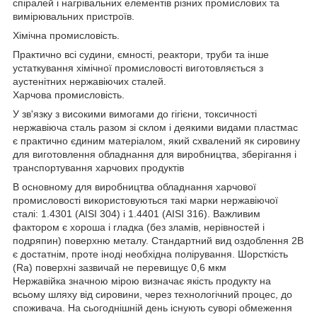
спіралей і нагрівальних елементів різних промислових та
вимірювальних пристроїв.
Хімічна промисловість.
Практично всі судини, ємності, реактори, труби та інше
устаткування хімічної промисловості виготовляється з
аустенітних нержавіючих сталей.
Харчова промисловість.
У зв'язку з високими вимогами до гігієни, токсичності
нержавіюча сталь разом зі склом і деякими видами пластмас
є практично єдиним матеріалом, який схвалений як сировину
для виготовлення обладнання для виробництва, зберігання і
транспортування харчових продуктів
В основному для виробництва обладнання харчової
промисловості використовуються такі марки нержавіючої
сталі: 1.4301 (AISI 304) і 1.4401 (AISI 316). Важливим
фактором є хороша і гладка (без зламів, нерівностей і
подряпин) поверхню металу. Стандартний вид оздоблення 2B
є достатнім, проте іноді необхідна полірування. Шорсткість
(Ra) поверхні зазвичай не перевищує 0,6 мкм
Нержавійка значною мірою визначає якість продукту на
всьому шляху від сировини, через технологічний процес, до
споживача. На сьогоднішній день існують суворі обмеження