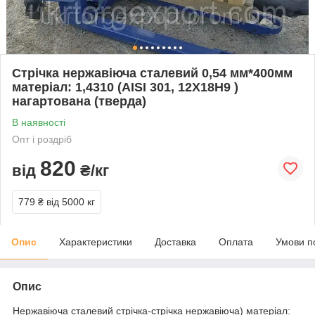
Стрічка нержавіюча сталевий 0,54 мм*400мм
матеріал: 1,4310 (AISI 301, 12Х18Н9 )
нагартована (тверда)
В наявності
Опт і роздріб
820
від
₴/кг
779 ₴
від 5000 кг
Опис
Характеристики
Доставка
Оплата
Умови п
Опис
Нержавіюча сталевий стрічка-стрічка нержавіюча) матеріал: