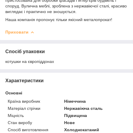
пристосована для обробки фасадів і інтер'єрів будівель і
споруд. Вулична меблі, зроблена з нержавіючої сталі, красиво
виглядає і практично не зношується.
Наша компанія пропонує тільки якісний металопрокат!
Приховати
Спосіб упаковки
котушки на європіддонах
Характеристики
Основні
Країна виробник
Німеччина
Матеріал стрічки
Нержавіюча сталь
Міцність
Підвищена
Стан виробу
Нове
Спосіб виготовлення
Холоднокатаний