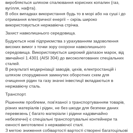
виробляється шляхом спалювання корисних копалин (газ,
вугілля, нафта).
В обох випадках використання будь то в морі або на суші і до
отримання електричної енергії – скрізь широко
використовується нержавіюча стрічка.
Захист навколишнього середовища.
Будуються нові підприємства з урахуванням задоволення
високих вимог з точки зору охорони навколишнього
середовища. Використовується широкий діапазон марок, від
звичайної 1.4301 (AISI 304) до високолегованих спеціальних
сталей.
В результаті модернізації заводів, цехів, електростанцій і
шляхом спорудження замкнутих оборотних схем для
очищення рідин та газу значні інвестиції вкладаються в
нержавіючу сталь.
Транспорт.
Рішенням проблеми, пов'язаної з транспортуванням товарів,
різних матеріалів і рідин, не без шкоди для безпеки даних
перевезень ( багато матеріали і рідини надзвичайно
небезпечні) є спеціальні транспортувальні контейнери та
ємності виготовлені з нержавіючої сталі.
З метою зниження собівартості вартості створені багатоцільові