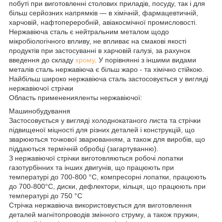
побуті при виготовленні столових приладів, посуду, так і для
більш серйозних напрямків — в хімічній, фармацевтичній,
харчовій, нафтопереробній, авіакосмічної промисловості.
Нержавіюча сталь є нейтральним металом щодо
мікробіологічного впливу, не впливає на смакові якості
продуктів при застосуванні в харчовій галузі, за рахунок
введення до складу
хрому
. У порівнянні з іншими видами
металів сталь нержавіюча є більш жаро - та хімічно стійкою.
Найбільш широко нержавіюча сталь застосовується у вигляді
нержавіючої стрічки
Область примененияленты нержавіючої:
Машинобудування
Застосовується у вигляді холоднокатаного листа та стрічки
підвищеної міцності для різних деталей і конструкцій, що
зварюються точкової зварюванням, а також для виробів, що
піддаються термічній обробці (загартуванню).
З нержавіючої стрічки виготовляються робочі лопатки
газотурбінних та інших двигунів, що працюють при
температурі до 700-800 °С, компресорні лопатки, працюють
до 700-800°С, диски, дефлектори, кільця, що працюють при
температурі до 750 °С
Стрічка нержавіюча використовується для виготовлення
деталей магнітопроводів змінного струму, а також пружин,