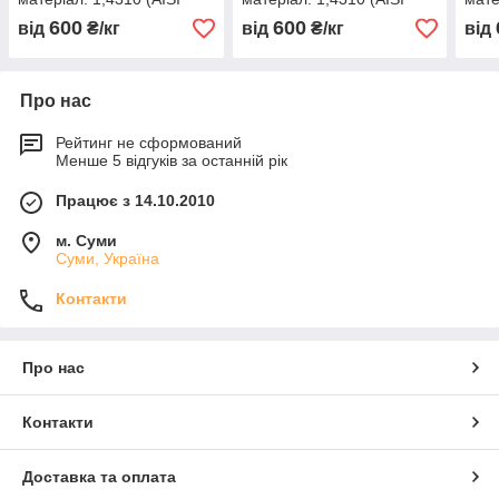
301, 12Х18Н9 )
301, 12Х18Н9 )
301,
600
600
від
₴/кг
від
₴/кг
від
нагартована (тверда)
нагартована (тверда)
нага
Про нас
Рейтинг не сформований
Менше 5 відгуків за останній рік
Працює з 14.10.2010
м. Суми
Суми, Україна
Контакти
Про нас
Контакти
Доставка та оплата