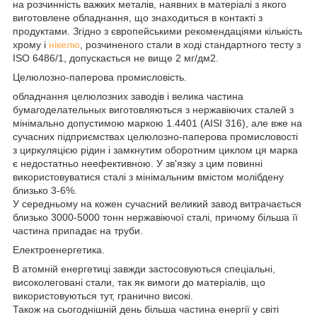
на розчинність важких металів, наявних в матеріалі з якого
виготовлене обладнання, що знаходиться в контакті з
продуктами. Згідно з європейськими рекомендаціями кількість
хрому і
нікелю
, розчиненого стали в ході стандартного тесту з
ISO 6486/1, допускається не вище 2 мг/дм2.
Целюлозно-паперова промисловість.
обладнання целюлозних заводів і велика частина
бумагоделательных виготовляються з нержавіючих сталей з
мінімально допустимою маркою 1.4401 (AISI 316), але вже на
сучасних підприємствах целюлозно-паперова промисловості
з циркуляцією рідин і замкнутим оборотним циклом ця марка
є недостатньо неефективною. У зв'язку з цим повинні
використовуватися сталі з мінімальним вмістом молібдену
близько 3-6%.
У середньому на кожен сучасний великий завод витрачається
близько 3000-5000 тонн нержавіючої сталі, причому більша її
частина припадає на труби.
Електроенергетика.
В атомній енергетиці завжди застосовуються спеціальні,
високолеговані стали, так як вимоги до матеріалів, що
використовуються тут, гранично високі.
Також на сьогоднішній день більша частина енергії у світі