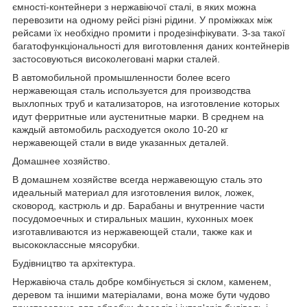
ємності-контейнери з нержавіючої сталі, в яких можна
перевозити на одному рейсі різні рідини. У проміжках між
рейсами їх необхідно промити і продезінфікувати. З-за такої
багатофункціональності для виготовлення даних контейнерів
застосовуються високолеговані марки сталей.
В автомобильной промышленности более всего
нержавеющая сталь используется для производства
выхлопных труб и катализаторов, на изготовление которых
идут ферритные или аустенитные марки. В среднем на
каждый автомобиль расходуется около 10-20 кг
нержавеющей стали в виде указанных деталей.
Домашнее хозяйство.
В домашнем хозяйстве всегда нержавеющую сталь это
идеальный материал для изготовления вилок, ложек,
сковород, кастрюль и др. Барабаны и внутренние части
посудомоечных и стиральных машин, кухонных моек
изготавливаются из нержавеющей стали, также как и
высококлассные мясорубки.
Будівництво та архітектура.
Нержавіюча сталь добре комбінується зі склом, каменем,
деревом та іншими матеріалами, вона може бути чудово