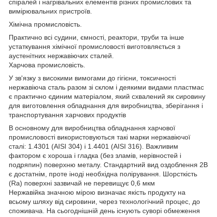
спіралей і нагрівальних елементів різних промислових та
вимірювальних пристроїв.
Хімічна промисловість.
Практично всі судини, ємності, реактори, труби та інше
устаткування хімічної промисловості виготовляється з
аустенітних нержавіючих сталей.
Харчова промисловість.
У зв'язку з високими вимогами до гігієни, токсичності
нержавіюча сталь разом зі склом і деякими видами пластмас
є практично єдиним матеріалом, який схвалений як сировину
для виготовлення обладнання для виробництва, зберігання і
транспортування харчових продуктів
В основному для виробництва обладнання харчової
промисловості використовуються такі марки нержавіючої
сталі: 1.4301 (AISI 304) і 1.4401 (AISI 316). Важливим
фактором є хороша і гладка (без зламів, нерівностей і
подряпин) поверхню металу. Стандартний вид оздоблення 2B
є достатнім, проте іноді необхідна полірування. Шорсткість
(Ra) поверхні зазвичай не перевищує 0,6 мкм
Нержавійка значною мірою визначає якість продукту на
всьому шляху від сировини, через технологічний процес, до
споживача. На сьогоднішній день існують суворі обмеження