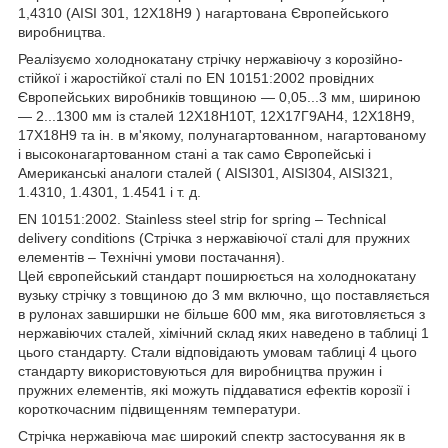
1,4310 (AISI 301, 12Х18Н9 ) нагартована Європейського
виробництва.
Реалізуємо холоднокатану стрічку нержавіючу з корозійно-
стійкої і жаростійкої сталі по EN 10151:2002 провідних
Європейських виробників товщиною — 0,05...3 мм, шириною
— 2...1300 мм із сталей 12Х18Н10Т, 12Х17Г9АН4, 12Х18Н9,
17Х18Н9 та ін. в м'якому, полунагартованном, нагартованому
і высоконагартованном стані а так само Європейські і
Американські аналоги сталей ( AISI301, AISI304, AISI321,
1.4310, 1.4301, 1.4541 і т. д.
EN 10151:2002. Stainless steel strip for spring – Technical
delivery conditions (Стрічка з нержавіючої сталі для пружних
елементів – Технічні умови постачання).
Цей європейський стандарт поширюється на холоднокатану
вузьку стрічку з товщиною до 3 мм включно, що поставляється
в рулонах завширшки не більше 600 мм, яка виготовляється з
нержавіючих сталей, хімічний склад яких наведено в таблиці 1
цього стандарту. Стали відповідають умовам таблиці 4 цього
стандарту використовуються для виробництва пружин і
пружних елементів, які можуть піддаватися ефектів корозії і
короткочасним підвищенням температури.
Стрічка нержавіюча має широкий спектр застосування як в