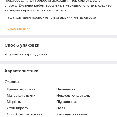
пристосована для обробки фасадів і інтер'єрів будівель і
споруд. Вулична меблі, зроблена з нержавіючої сталі, красиво
виглядає і практично не зношується.
Наша компанія пропонує тільки якісний металопрокат!
Приховати
Спосіб упаковки
котушки на європіддонах
Характеристики
Основні
Країна виробник
Німеччина
Матеріал стрічки
Нержавіюча сталь
Міцність
Підвищена
Стан виробу
Нове
Спосіб виготовлення
Холоднокатаний