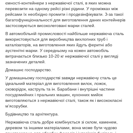
ємності-контейнери з нержавіючої сталі, в яких можна
перевозити на одному рейсі різні рідини. У проміжках між
рейсами їх необхідно промити і продезінфікувати. З-за такої
багатофункціональності для виготовлення даних контейнерів
застосовуються високолеговані марки сталей.
В автомобільній промисловості найбільше нержавіюча сталь
використовується для виробництва вихлопних труб і
каталізаторів, на виготовлення яких йдуть феритні або
аустенітні марки. У середньому на кожен автомобіль
витрачається близько 10-20 кг нержавіючої сталі у вигляді
зазначених деталей.
Домашнє господарство.
У домашньому господарстві завжди нержавіючу сталь це
ідеальний матеріал для виготовлення вилок, ложок,
сковорідок, каструль та ін. Барабани і внутрішні частини
посудомийних і пральних машин, кухонних мийок
виготовляються з нержавіючої сталі, також як і висококласні
м'ясорубки.
Будівництво та архітектура.
Нержавіюча сталь добре комбінується зі склом, каменем,
деревом та іншими матеріалами, вона може бути чудово