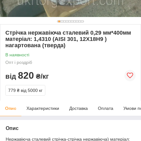
Стрічка нержавіюча сталевий 0,29 мм*400мм
матеріал: 1,4310 (AISI 301, 12Х18Н9 )
нагартована (тверда)
В наявності
Опт і роздріб
820
від
₴/кг
779 ₴
від 5000 кг
Опис
Характеристики
Доставка
Оплата
Умови п
Опис
Нержавіюча сталевий стрічка-стрічка нержавіюча) матеріал: