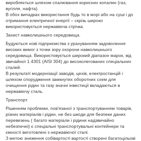
виробляється шляхом спалювання корисних копалин (газ,
вугілля, нафта).
В обох випадках використання будь то в морі або на суші і до
отримання електричної енергії – скрізь широко
використовується нержавіюча стрічка.
Захист навколишнього середовища.
Будуються нові підприємства з урахуванням задоволення
високих вимог з точки зору охорони навколишнього
середовища. Використовується широкий діапазон марок, від
звичайної 1.4301 (AISI 304) до високолегованих спеціальних
сталей.
В результаті модернізації заводів, цехів, електростанцій і
шляхом спорудження замкнутих оборотних схем для
очищення рідин та газу значні інвестиції вкладаються в
нержавіючу сталь.
Транспорт.
Рішенням проблеми, пов'язаної з транспортуванням товарів,
різних матеріалів і рідин, не без шкоди для безпеки даних
перевезень ( багато матеріали і рідини надзвичайно
небезпечні) є спеціальні транспортувальні контейнери та
ємності виготовлені з нержавіючої сталі.
З метою зниження собівартості вартості створені багатоцільові