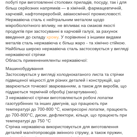
побуті при виготовленні столових приладів, посуду, так і для
більш серйозних напрямків — в хімічній, фармацевтичній,
харчовій, нафтопереробній, авіакосмічної промисловості.
Нержавіюча сталь є нейтральним металом щодо
мікробіологічного впливу, не впливає на смакові якості
продуктів при застосуванні в харчовій галузі, за рахунок
введення до складу
хрому
. У порівнянні з іншими видами
металів сталь нержавіюча є більш жаро - та хімічно стійкою.
Найбільш широко нержавіюча сталь застосовується у вигляді
нержавіючої стрічки
Область примененияленты нержавіючої:
Машинобудування
Застосовується у вигляді холоднокатаного листа та стрічки
підвищеної міцності для різних деталей і конструкцій, що
зварюються точкової зварюванням, а також для виробів, що
піддаються термічній обробці (загартуванню).
З нержавіючої стрічки виготовляються робочі лопатки
газотурбінних та інших двигунів, що працюють при
температурі до 700-800 °С, компресорні лопатки, працюють
до 700-800°С, диски, дефлектори, кільця, що працюють при
температурі до 750 °С
Стрічка нержавіюча використовується для виготовлення
деталей магнітопроводів змінного струму, а також пружин,