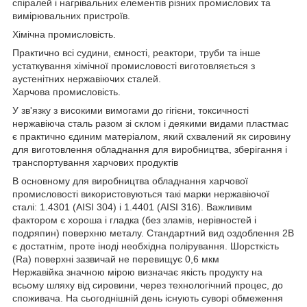
спіралей і нагрівальних елементів різних промислових та
вимірювальних пристроїв.
Хімічна промисловість.
Практично всі судини, ємності, реактори, труби та інше
устаткування хімічної промисловості виготовляється з
аустенітних нержавіючих сталей.
Харчова промисловість.
У зв'язку з високими вимогами до гігієни, токсичності
нержавіюча сталь разом зі склом і деякими видами пластмас
є практично єдиним матеріалом, який схвалений як сировину
для виготовлення обладнання для виробництва, зберігання і
транспортування харчових продуктів
В основному для виробництва обладнання харчової
промисловості використовуються такі марки нержавіючої
сталі: 1.4301 (AISI 304) і 1.4401 (AISI 316). Важливим
фактором є хороша і гладка (без зламів, нерівностей і
подряпин) поверхню металу. Стандартний вид оздоблення 2B
є достатнім, проте іноді необхідна полірування. Шорсткість
(Ra) поверхні зазвичай не перевищує 0,6 мкм
Нержавійка значною мірою визначає якість продукту на
всьому шляху від сировини, через технологічний процес, до
споживача. На сьогоднішній день існують суворі обмеження