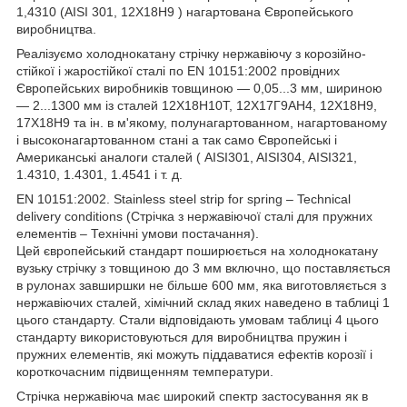
1,4310 (AISI 301, 12Х18Н9 ) нагартована Європейського
виробництва.
Реалізуємо холоднокатану стрічку нержавіючу з корозійно-
стійкої і жаростійкої сталі по EN 10151:2002 провідних
Європейських виробників товщиною — 0,05...3 мм, шириною
— 2...1300 мм із сталей 12Х18Н10Т, 12Х17Г9АН4, 12Х18Н9,
17Х18Н9 та ін. в м'якому, полунагартованном, нагартованому
і высоконагартованном стані а так само Європейські і
Американські аналоги сталей ( AISI301, AISI304, AISI321,
1.4310, 1.4301, 1.4541 і т. д.
EN 10151:2002. Stainless steel strip for spring – Technical
delivery conditions (Стрічка з нержавіючої сталі для пружних
елементів – Технічні умови постачання).
Цей європейський стандарт поширюється на холоднокатану
вузьку стрічку з товщиною до 3 мм включно, що поставляється
в рулонах завширшки не більше 600 мм, яка виготовляється з
нержавіючих сталей, хімічний склад яких наведено в таблиці 1
цього стандарту. Стали відповідають умовам таблиці 4 цього
стандарту використовуються для виробництва пружин і
пружних елементів, які можуть піддаватися ефектів корозії і
короткочасним підвищенням температури.
Стрічка нержавіюча має широкий спектр застосування як в