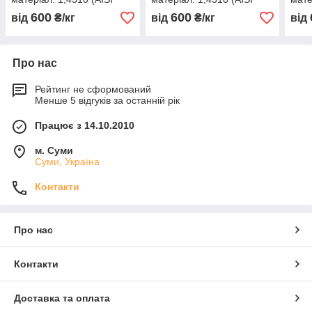
301, 12Х18Н9 )
301, 12Х18Н9 )
301,
600
600
від
₴/кг
від
₴/кг
від
нагартована (тверда)
нагартована (тверда)
нага
Про нас
Рейтинг не сформований
Менше 5 відгуків за останній рік
Працює з 14.10.2010
м. Суми
Суми, Україна
Контакти
Про нас
Контакти
Доставка та оплата