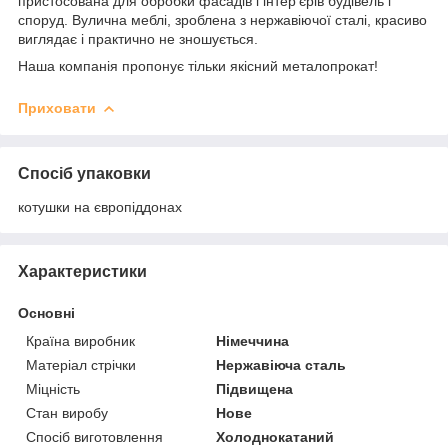
пристосована для обробки фасадів і інтер'єрів будівель і
споруд. Вулична меблі, зроблена з нержавіючої сталі, красиво
виглядає і практично не зношується.
Наша компанія пропонує тільки якісний металопрокат!
Приховати
Спосіб упаковки
котушки на європіддонах
Характеристики
Основні
Країна виробник
Німеччина
Матеріал стрічки
Нержавіюча сталь
Міцність
Підвищена
Стан виробу
Нове
Спосіб виготовлення
Холоднокатаний