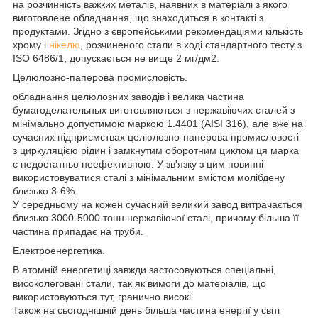
на розчинність важких металів, наявних в матеріалі з якого
виготовлене обладнання, що знаходиться в контакті з
продуктами. Згідно з європейськими рекомендаціями кількість
хрому і
нікелю
, розчиненого стали в ході стандартного тесту з
ISO 6486/1, допускається не вище 2 мг/дм2.
Целюлозно-паперова промисловість.
обладнання целюлозних заводів і велика частина
бумагоделательных виготовляються з нержавіючих сталей з
мінімально допустимою маркою 1.4401 (AISI 316), але вже на
сучасних підприємствах целюлозно-паперова промисловості
з циркуляцією рідин і замкнутим оборотним циклом ця марка
є недостатньо неефективною. У зв'язку з цим повинні
використовуватися сталі з мінімальним вмістом молібдену
близько 3-6%.
У середньому на кожен сучасний великий завод витрачається
близько 3000-5000 тонн нержавіючої сталі, причому більша її
частина припадає на труби.
Електроенергетика.
В атомній енергетиці завжди застосовуються спеціальні,
високолеговані стали, так як вимоги до матеріалів, що
використовуються тут, гранично високі.
Також на сьогоднішній день більша частина енергії у світі